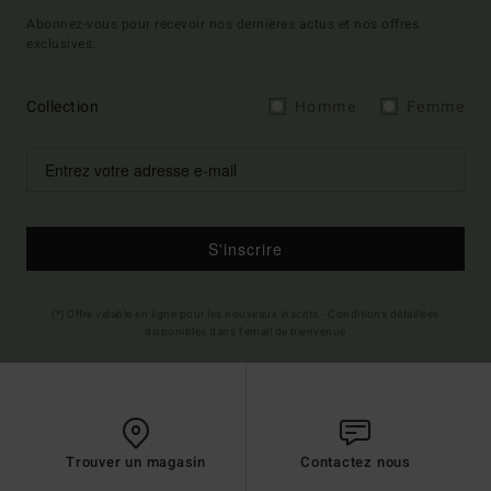
Abonnez-vous pour recevoir nos dernières actus et nos offres
exclusives.
Collection
Homme
Femme
S'inscrire
(*) Offre valable en ligne pour les nouveaux inscrits - Conditions détaillées
disponibles dans l'email de bienvenue
Trouver un magasin
Contactez nous