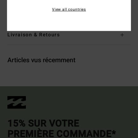
Composition
100 % Coton
View all countries
Traçabilité du produit (Loi Agec)
Livraison & Retours
Articles vus récemment
15% SUR VOTRE
PREMIÈRE COMMANDE*