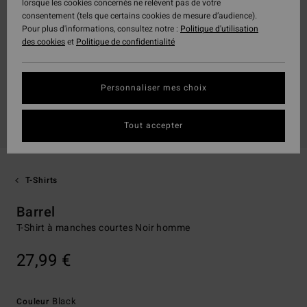
lorsque les cookies concernés ne relèvent pas de votre
consentement (tels que certains cookies de mesure d’audience).
Pour plus d'informations, consultez notre :
Politique d'utilisation
des cookies
et
Politique de confidentialité
Personnaliser mes choix
Tout accepter
T-Shirts
Barrel
T-Shirt à manches courtes Noir homme
27,99 €
Black
Couleur