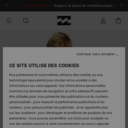
Passer
 membres
Se connecter / s'inscrire
JEU CONCOURS
Gagnez la planche emblématique d'Andy I
à
l'information
sur
le
produit
Continuer sans accepter
CE SITE UTILISE DES COOKIES
Nos partenaires et nous-mêmes utilisons des cookies ou une
technologie équivalente pour stocker et/ou accéder à des
informations sur votre appareil. Ces informations personnelles
(comme vos données de navigation et votre adresse IP) peuvent
être utilisées pour vous présenter des publications et du contenu
personnalisés ; pour mesurer la performance publicitaire et du
contenu ; pour personnaliser les publicités ; et en apprendre plus
sur leur audience ; pour développer et améliorer les produits de nos
partenaires. Vous pouvez paramétrer vos choix pour accepter ou
non les cookies soumis à votre consentement, ou vous y opposer