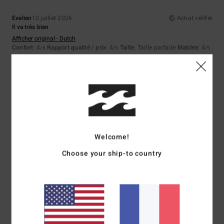
Evelien
10 juillet 2026
Achat vérifié
Il va très bien
Afficher original - Dutch
Confort
: 4
Rapport qualité / prix
: 4
Taille
: Taille parfaite
Matière
: 4
/5
/5
/5
Coloris
: 4
/5
Je recommande ce produit
5
/5
Welcome!
Guillaume
4 juillet 2026
Achat vérifié
Choose your ship-to country
Très agréable a porte
Confort
: 5
Rapport qualité / prix
: 5
Taille
: Taille parfaite
Matière
: 5
/5
/5
/5
Coloris
: 5
/5
Je recommande ce produit
5
/5