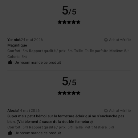
5
/5
Yannick
24 mai 2026
Achat vérifié
Magnifique
Confort
: 5
Rapport qualité / prix
: 5
Taille
: Taille parfaite
Matière
: 5
/5
/5
/5
Coloris
: 5
/5
Je recommande ce produit
5
/5
Alexia
14 mai 2026
Achat vérifié
Super mais petit bémol sur la fermeture éclair qui ne s’enclenche pas
bien. (Visiblement à cause de la double fermeture)
Confort
: 5
Rapport qualité / prix
: 5
Taille
: Petit
Matière
: 5
/5
/5
/5
Je recommande ce produit