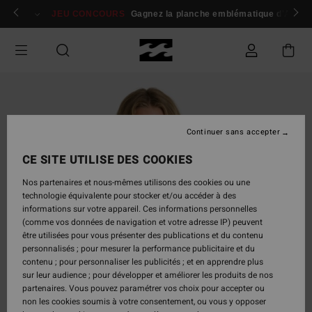
Passer
 membres
Se connecter / s'inscrire
JEU CONCOURS
Gagnez la planche emblématique d'Andy I
à
l'information
sur
le
produit
Continuer sans accepter
CE SITE UTILISE DES COOKIES
Nos partenaires et nous-mêmes utilisons des cookies ou une
technologie équivalente pour stocker et/ou accéder à des
informations sur votre appareil. Ces informations personnelles
(comme vos données de navigation et votre adresse IP) peuvent
être utilisées pour vous présenter des publications et du contenu
personnalisés ; pour mesurer la performance publicitaire et du
contenu ; pour personnaliser les publicités ; et en apprendre plus
sur leur audience ; pour développer et améliorer les produits de nos
partenaires. Vous pouvez paramétrer vos choix pour accepter ou
non les cookies soumis à votre consentement, ou vous y opposer