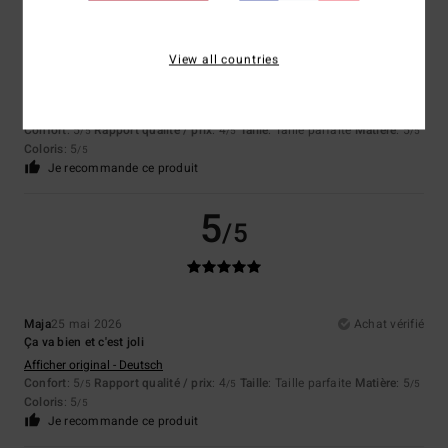
View all countries
Silke-Birgit
25 mai 2026
Achat vérifié
Parce que cette veste est super douillette et qu'elle est superbe.
Afficher original - Deutsch
Confort
: 5
Rapport qualité / prix
: 4
Taille
: Taille parfaite
Matière
: 5
/5
/5
/5
Coloris
: 5
/5
Je recommande ce produit
5
/5
Maja
25 mai 2026
Achat vérifié
Ça va bien et c'est joli
Afficher original - Deutsch
Confort
: 5
Rapport qualité / prix
: 4
Taille
: Taille parfaite
Matière
: 5
/5
/5
/5
Coloris
: 5
/5
Je recommande ce produit