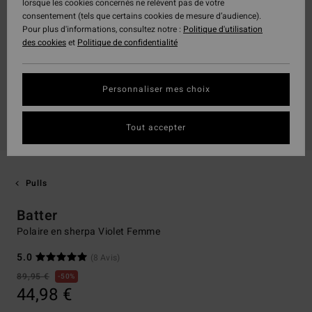
lorsque les cookies concernés ne relèvent pas de votre
consentement (tels que certains cookies de mesure d’audience).
Pour plus d'informations, consultez notre :
Politique d'utilisation
des cookies
et
Politique de confidentialité
Personnaliser mes choix
Tout accepter
Pulls
Batter
Polaire en sherpa Violet Femme
5.0
(8 Avis)
89,95 €
50%
44,98 €