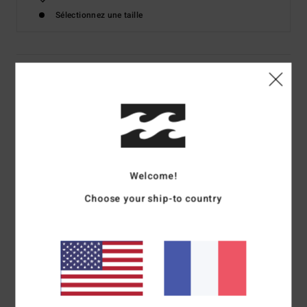
Sélectionnez une taille
Details & caractéristiques
T-shirt à manches courtes Beige Garçon 8-16 ans
Style
EBBKT03003
Code couleur
tfh0
Caractéristiques
Welcome!
Matière :
coton (160 g/m2) jersey de rayures en tissé-
Choose your ship-to country
teint
Col côtelé
Broderie sur la poitrine
Vêtement lavé avec de l'adoucissant pour plus de
douceur
Étiquette avec logo Arch sur la couture latérale