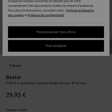
lorsque les cookies concernés ne relèvent pas de votre
consentement (tels que certains cookies de mesure d’audience).
Pour plus d'informations, consultez notre :
Politique d'utilisation
des cookies
et
Politique de confidentialité
Personnaliser mes choix
Tout accepter
T-Shirts
Baxter
T-shirt à manches courtes Beige Garçon 8-16 ans
29,95 €
Sand
Couleur