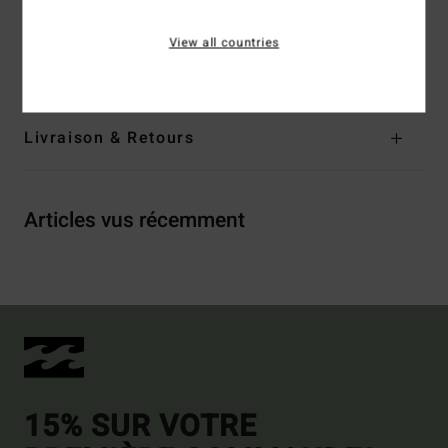
Composition
[Matière Principale] 100% Coton
View all countries
Traçabilité du produit (Loi Agec)
Livraison & Retours
Articles vus récemment
15% SUR VOTRE