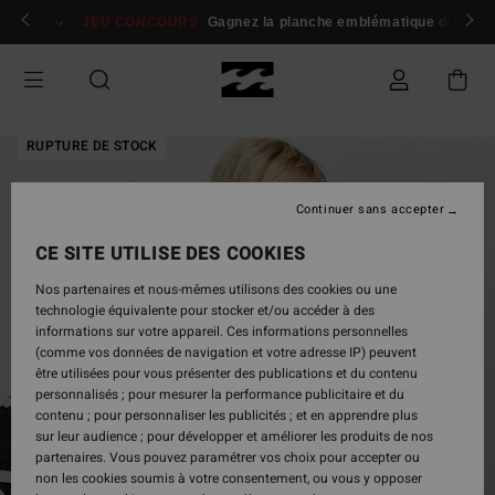
Passer
 membres
Se connecter / s'inscrire
JEU CONCOURS
Gagnez la planche emblématique d'Andy I
à
l'information
sur
le
produit
RUPTURE DE STOCK
Continuer sans accepter
CE SITE UTILISE DES COOKIES
Nos partenaires et nous-mêmes utilisons des cookies ou une
technologie équivalente pour stocker et/ou accéder à des
informations sur votre appareil. Ces informations personnelles
(comme vos données de navigation et votre adresse IP) peuvent
être utilisées pour vous présenter des publications et du contenu
personnalisés ; pour mesurer la performance publicitaire et du
contenu ; pour personnaliser les publicités ; et en apprendre plus
sur leur audience ; pour développer et améliorer les produits de nos
partenaires. Vous pouvez paramétrer vos choix pour accepter ou
non les cookies soumis à votre consentement, ou vous y opposer