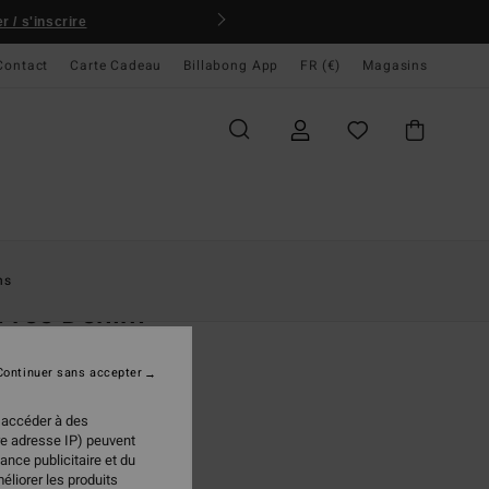
 / s'inscrire
Contact
Carte Cadeau
Billabong App
FR (€)
Magasins
ccueil
Femme
Vêtements
Jeans
ns
Free Denim
coupe large Noir Femme
Continuer sans accepter
95 €
 accéder à des
re adresse IP) peuvent
ance publicitaire et du
Off Black
ur
éliorer les produits