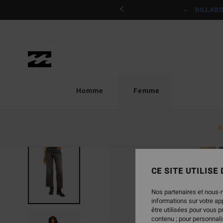
Passer
ciper
BILLAB
à
l'information
sur
le
produit
Homme
Femme
N
NOUVEAUTÉ
CE SITE UTILISE
Nos partenaires et nous-
informations sur votre a
être utilisées pour vous 
contenu ; pour personnalis