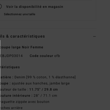
Voir la disponibilité en magasin
Sélectionnez une taille
ils & caractéristiques
coupe large Noir Femme
EBJDP03014
Code couleur
ofb
téristiques
atière :
Denim [99 % coton, 1 % élasthanne]
oupe :
ajustée aux hanches, jambe large
auteur de taille :
11.75" / 29.8 cm
outure intérieure :
28" / 71.1 cm
raguette zippée avec bouton
oches arrière