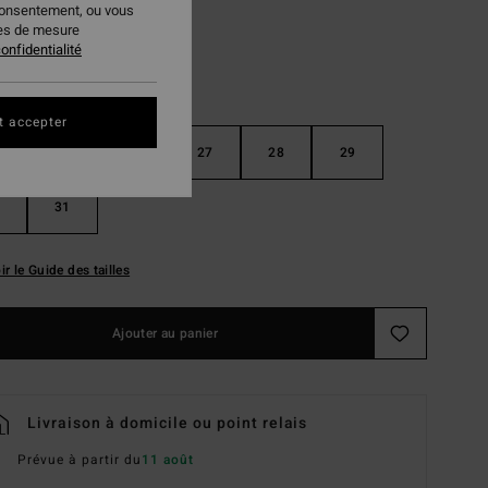
consentement, ou vous
ies de mesure
onfidentialité
t accepter
25
26
27
28
29
31
ir le Guide des tailles
Ajouter au panier
Livraison à domicile ou point relais
Prévue à partir du
11 août