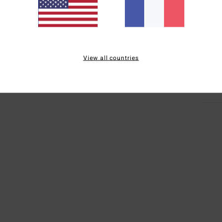
É
Comp
Traçab
View all countries
Livr