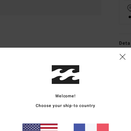
Deta
Jean 
Style
Carac
M
Welcome!
C
Choose your ship-to country
H
C
B
P