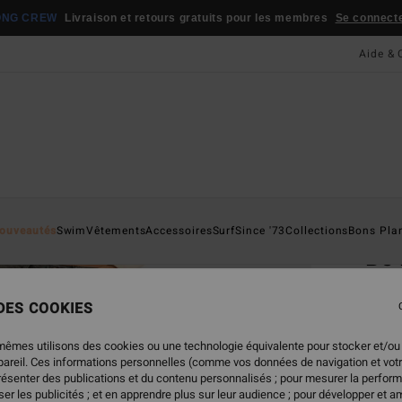
ONG CREW
Livraison et retours gratuits pour les membres
Se connecter
Aide & 
Page D'a
ouveautés
Swim
Vêtements
Accessoires
Surf
Since '73
Collections
Bons Pla
Be 
Jean 
 DES COOKIES
85,
mêmes utilisons des cookies ou une technologie équivalente pour stocker et/ou
ppareil. Ces informations personnelles (comme vos données de navigation et vot
présenter des publications et du contenu personnalisés ; pour mesurer la perform
Coule
er les publicités ; et en apprendre plus sur leur audience ; pour développer et am