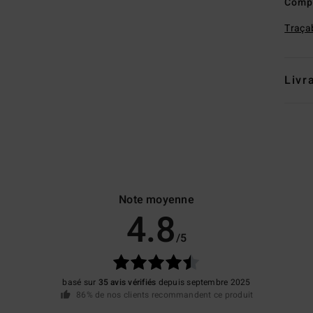
Comp
Traçab
Livr
Note moyenne
4.8
/5
basé sur
35 avis vérifiés
depuis septembre 2025
86% de nos clients recommandent ce produit