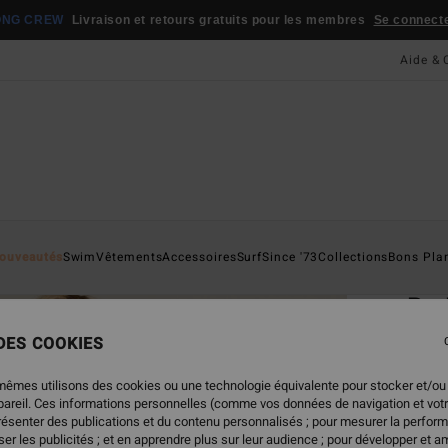
ONG CREW
Livraison et retours gratuits pour les membres
Se connecter
Aide & 
Page D'a
ouveautés
Swim
Vêtements
Accessoires
Surf
Since '73
Collections
Bons Pla
ÉC
Be
Veste
 DES COOKIES
4.8
mêmes utilisons des cookies ou une technologie équivalente pour stocker et/ou
65,
ppareil. Ces informations personnelles (comme vos données de navigation et vot
présenter des publications et du contenu personnalisés ; pour mesurer la perform
er les publicités ; et en apprendre plus sur leur audience ; pour développer et am