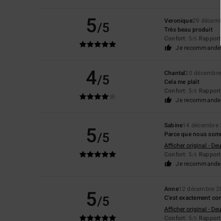
5
Veronique
29 décem
/5
Très beau produit
Confort
: 5
Rapport 
/5
Je recommande 
4
Chantal
20 décembre
/5
Cela me plaît
Confort
: 5
Rapport 
/5
Je recommande 
Sabine
14 décembre
5
/5
Parce que nous somm
Afficher original - De
Confort
: 5
Rapport 
/5
Je recommande 
Anne
12 décembre 2
5
/5
C'est exactement com
Afficher original - De
Confort
: 5
Rapport 
/5