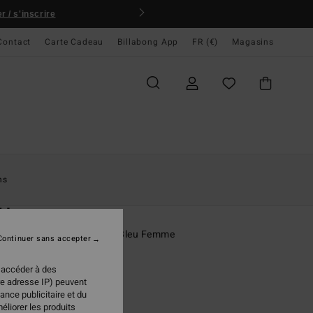
 / s'inscrire
Contact
Carte Cadeau
Billabong App
FR (€)
Magasins
ccueil
Femme
Vêtements
Polaires
ns
O
 Happy
 sans manches en sherpa Bleu Femme
Continuer sans accepter
(35 Avis)
 accéder à des
95 €
re adresse IP) peuvent
ance publicitaire et du
éliorer les produits