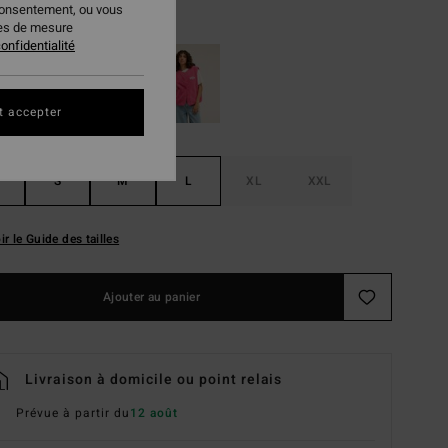
consentement, ou vous
True Navy
ur
ies de mesure
onfidentialité
t accepter
S
M
L
XL
XXL
ir le Guide des tailles
Ajouter au panier
Livraison à domicile ou point relais
Prévue à partir du
12 août