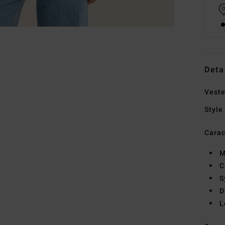
Deta
Veste
Style
Carac
M
C
S
D
L