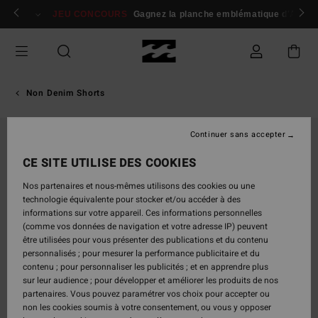
Passer
 membres
Se connecter / s'inscrire
JEU CONCOURS
Gagnez la planche emblématique d'Andy I
à
l'information
sur
le
produit
Non Denim Shorts
Continuer sans accepter
RUPTURE DE STOCK
CE SITE UTILISE DES COOKIES
Nos partenaires et nous-mêmes utilisons des cookies ou une
technologie équivalente pour stocker et/ou accéder à des
informations sur votre appareil. Ces informations personnelles
(comme vos données de navigation et votre adresse IP) peuvent
être utilisées pour vous présenter des publications et du contenu
personnalisés ; pour mesurer la performance publicitaire et du
contenu ; pour personnaliser les publicités ; et en apprendre plus
sur leur audience ; pour développer et améliorer les produits de nos
partenaires. Vous pouvez paramétrer vos choix pour accepter ou
non les cookies soumis à votre consentement, ou vous y opposer