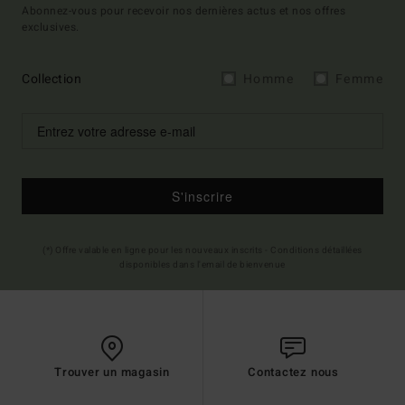
Abonnez-vous pour recevoir nos dernières actus et nos offres
exclusives.
Collection
Homme
Femme
S'inscrire
(*) Offre valable en ligne pour les nouveaux inscrits - Conditions détaillées
disponibles dans l'email de bienvenue
Trouver un magasin
Contactez nous