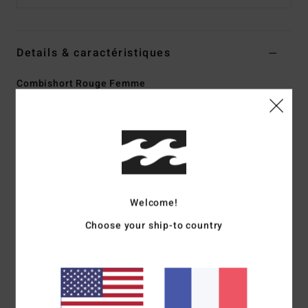
Details & caractéristiques
Combishort Rouge Femme
Style
ABJNS00244
Code couleur
brk
Caractéristiques
Matière :
Double gaze de coton
coupe :
coupe regular
Entrejambe :
7,60 cm (taille M)
Welcome!
Bretelles :
Boutons internes sur les bretelles arrière pour
Choose your ship-to country
un meilleur Coupe
Poches :
Poches plaquées sur les côtés
Logo :
plaque en métal
Composition
[Matière principale] 100 % Coton