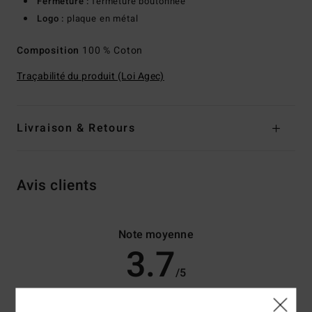
Fermeture :
fermeture boutonnée
Logo :
plaque en métal
Composition
100 % Coton
Traçabilité du produit (Loi Agec)
Livraison & Retours
Avis clients
Note moyenne
3.7
/5