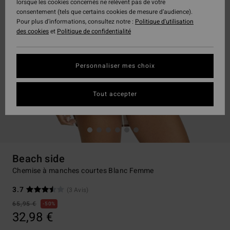
lorsque les cookies concernés ne relèvent pas de votre
consentement (tels que certains cookies de mesure d’audience).
Pour plus d'informations, consultez notre :
Politique d'utilisation
des cookies
et
Politique de confidentialité
Personnaliser mes choix
Tout accepter
Beach side
Chemise à manches courtes Blanc Femme
3.7
(3 Avis)
65,95 €
50%
32,98 €