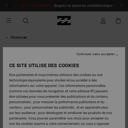
Passer
 membres
Se connecter / s'inscrire
JEU CONCOURS
Gagnez la planche emblématique d'Andy I
à
l'information
sur
le
produit
Chemises
Continuer sans accepter
CE SITE UTILISE DES COOKIES
Nos partenaires et nous-mêmes utilisons des cookies ou une
technologie équivalente pour stocker et/ou accéder à des
informations sur votre appareil. Ces informations personnelles
(comme vos données de navigation et votre adresse IP) peuvent
être utilisées pour vous présenter des publications et du contenu
personnalisés ; pour mesurer la performance publicitaire et du
contenu ; pour personnaliser les publicités ; et en apprendre plus
sur leur audience ; pour développer et améliorer les produits de nos
partenaires. Vous pouvez paramétrer vos choix pour accepter ou
non les cookies soumis à votre consentement, ou vous y opposer