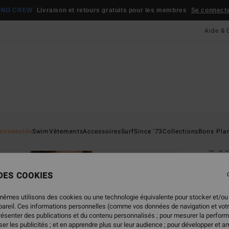
ONG CREW
Livraison et retours gratuits pour les membres
Se connecter
Aide & 
Page D'a
ouveautés
Swim
Vêtements
Accessoires
Surf
Since '73
Collections
Bons Pla
Bea
Chemi
 DES COOKIES
59,
mêmes utilisons des cookies ou une technologie équivalente pour stocker et/ou
ppareil. Ces informations personnelles (comme vos données de navigation et vot
présenter des publications et du contenu personnalisés ; pour mesurer la perform
Coule
er les publicités ; et en apprendre plus sur leur audience ; pour développer et am