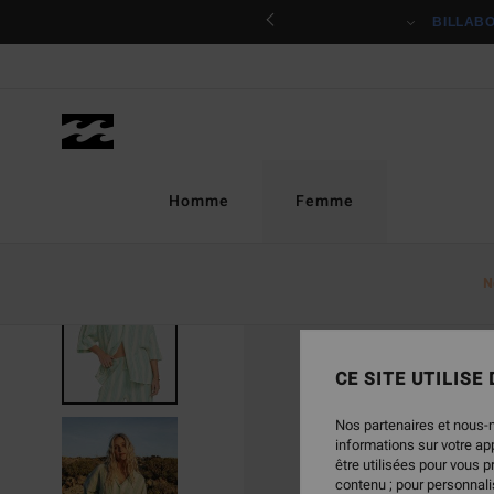
Passer
ciper
BILLAB
à
l'information
sur
le
produit
Homme
Femme
N
RUPTURE DE STOCK
CE SITE UTILISE
Nos partenaires et nous-
informations sur votre a
être utilisées pour vous 
contenu ; pour personnalis