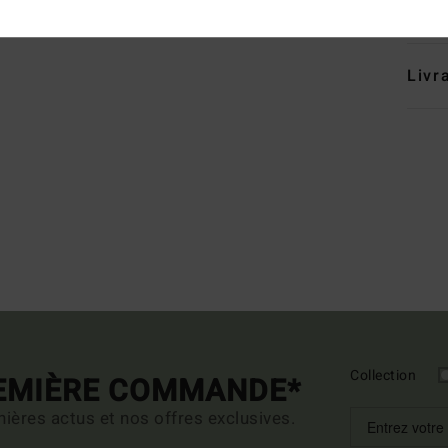
Traçab
Livr
Collection
REMIÈRE COMMANDE*
ières actus et nos offres exclusives.