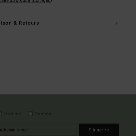
ilité du produit (Loi Agec)
aison & Retours
Homme
Femme
S'inscrire