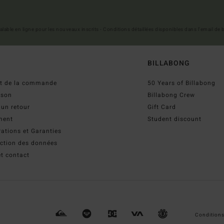
 valable en ligne pour les nouveaux inscrits - Conditions détaillées disponibles dans l'email de
BILLABONG
ut de la commande
50 Years of Billabong
ison
Billabong Crew
 un retour
Gift Card
ment
Student discount
ations et Garanties
ection des données
t contact
Conditions 