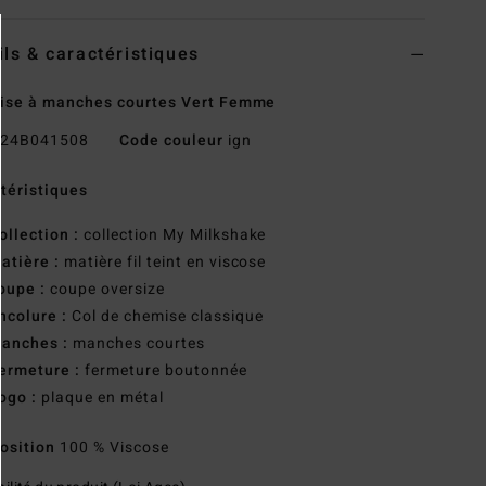
ils & caractéristiques
ise à manches courtes Vert Femme
24B041508
Code couleur
ign
téristiques
ollection :
collection My Milkshake
atière :
matière fil teint en viscose
oupe :
coupe oversize
ncolure :
Col de chemise classique
anches :
manches courtes
ermeture :
fermeture boutonnée
ogo :
plaque en métal
osition
100 % Viscose