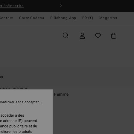
 / s'inscrire
Contact
Carte Cadeau
Billabong App
FR (€)
Magasins
ccueil
Femme
Vêtements
Chemises
ns
ch Side
se à manches courtes Vert Femme
Continuer sans accepter
95 €
 accéder à des
re adresse IP) peuvent
ance publicitaire et du
Island Green
ur
éliorer les produits