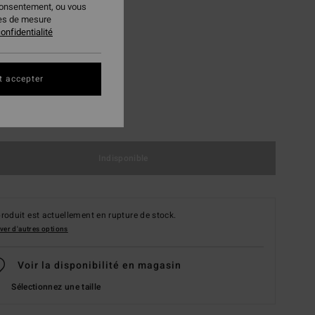
consentement, ou vous
ies de mesure
onfidentialité
t accepter
M
L
Indisponible
roduit est actuellement en rupture de stock.
ver d'autres options
Voir la disponibilité en magasin
Sélectionnez une taille