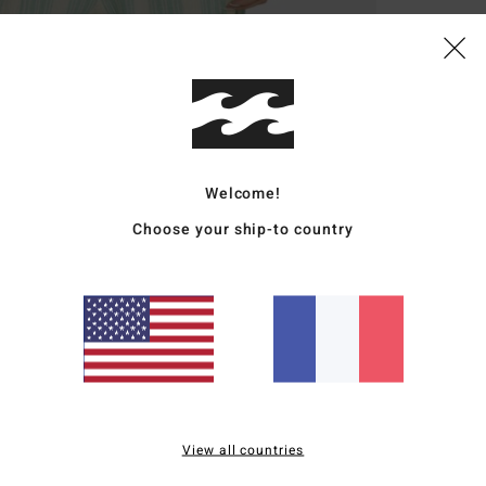
Deta
Chem
Style
Carac
Welcome!
Choose your ship-to country
C
M
c
E
M
F
L
Comp
View all countries