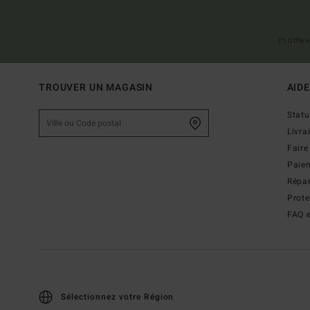
(*) Offre
TROUVER UN MAGASIN
AIDE
Stat
Livra
Faire
Paie
Répar
Prot
FAQ e
Sélectionnez votre Région