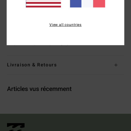
Système de fermeture :
Lien à nouer sur le côté
Logo :
plaque en métal
Composition
[Matière principale] 96% nylon recyclé, 4%
View all countries
élasthanne
Traçabilité du produit (Loi Agec)
Livraison & Retours
Articles vus récemment