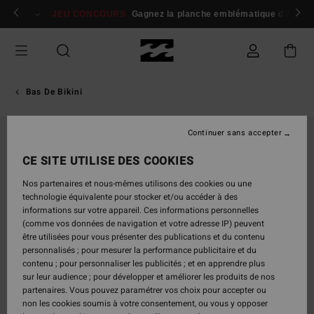
Passer
 membres
Se connecter / s'inscrire
JEU CONCOURS
Gagnez la planche emblématique d'Andy I
à
l'information
sur
le
produit
Bas De Bikini
Continuer sans accepter
RUPTURE DE STOCK
CE SITE UTILISE DES COOKIES
Nos partenaires et nous-mêmes utilisons des cookies ou une
technologie équivalente pour stocker et/ou accéder à des
informations sur votre appareil. Ces informations personnelles
(comme vos données de navigation et votre adresse IP) peuvent
être utilisées pour vous présenter des publications et du contenu
personnalisés ; pour mesurer la performance publicitaire et du
contenu ; pour personnaliser les publicités ; et en apprendre plus
sur leur audience ; pour développer et améliorer les produits de nos
partenaires. Vous pouvez paramétrer vos choix pour accepter ou
non les cookies soumis à votre consentement, ou vous y opposer