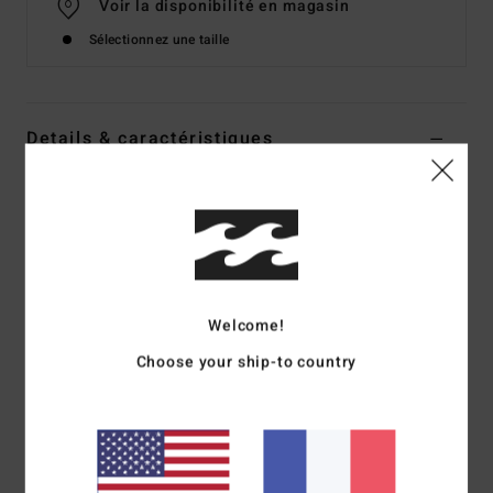
Voir la disponibilité en magasin
Sélectionnez une taille
Details & caractéristiques
Chemise manches longues Beige Garçon 8-16 ans
Style
EBBWT03002
Code couleur
kha
Caractéristiques
Matière :
velours côtelé ou denim
Welcome!
Double poche poitrine avec broderie
Choose your ship-to country
Ourlet droit
Composition
[Matière Principale] 100% Coton
Traçabilité du produit (Loi Agec)