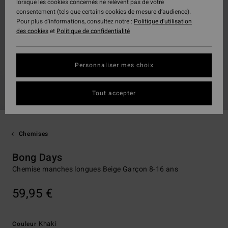
lorsque les cookies concernés ne relèvent pas de votre
consentement (tels que certains cookies de mesure d’audience).
Pour plus d'informations, consultez notre :
Politique d'utilisation
des cookies
et
Politique de confidentialité
Personnaliser mes choix
Tout accepter
Chemises
Bong Days
Chemise manches longues Beige Garçon 8-16 ans
59,95 €
Khaki
Couleur