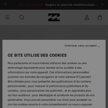
Passer
 membres
Se connecter / s'inscrire
JEU CONCOURS
Gagnez la planche emblématique d'Andy I
à
l'information
sur
le
produit
Continuer sans accepter
CE SITE UTILISE DES COOKIES
Nos partenaires et nous-mêmes utilisons des cookies ou une
technologie équivalente pour stocker et/ou accéder à des
informations sur votre appareil. Ces informations personnelles
(comme vos données de navigation et votre adresse IP) peuvent
être utilisées pour vous présenter des publications et du contenu
personnalisés ; pour mesurer la performance publicitaire et du
contenu ; pour personnaliser les publicités ; et en apprendre plus
sur leur audience ; pour développer et améliorer les produits de nos
partenaires. Vous pouvez paramétrer vos choix pour accepter ou
non les cookies soumis à votre consentement, ou vous y opposer