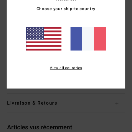
capuche
Choose your ship-to country
Bande jacquard tissée à motif vague sur la poitrine
Cordon de serrage élastique à la taille
Poches avant pour les mains
Cordons de serrage tissés personnalisés avec embouts
thermo-gainés
Marquage :
étiquettes avec logo Adventure Division
Composition
[Matière principale] 75% polyester recyclé,
View all countries
25% polyester
Traçabilité du produit (Loi Agec)
Livraison & Retours
Articles vus récemment