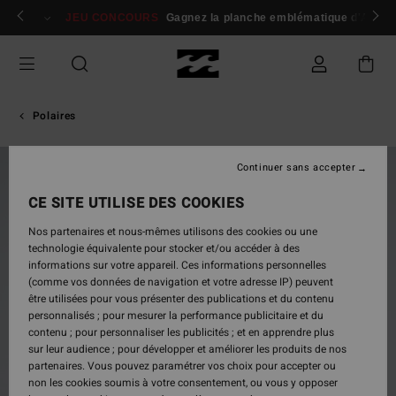
Passer
 membres
Se connecter / s'inscrire
JEU CONCOURS
Gagnez la planche emblématique d'Andy I
à
l'information
sur
le
produit
Polaires
Continuer sans accepter
NOUVEAUTÉ
CE SITE UTILISE DES COOKIES
Nos partenaires et nous-mêmes utilisons des cookies ou une
technologie équivalente pour stocker et/ou accéder à des
informations sur votre appareil. Ces informations personnelles
(comme vos données de navigation et votre adresse IP) peuvent
être utilisées pour vous présenter des publications et du contenu
personnalisés ; pour mesurer la performance publicitaire et du
contenu ; pour personnaliser les publicités ; et en apprendre plus
sur leur audience ; pour développer et améliorer les produits de nos
partenaires. Vous pouvez paramétrer vos choix pour accepter ou
non les cookies soumis à votre consentement, ou vous y opposer