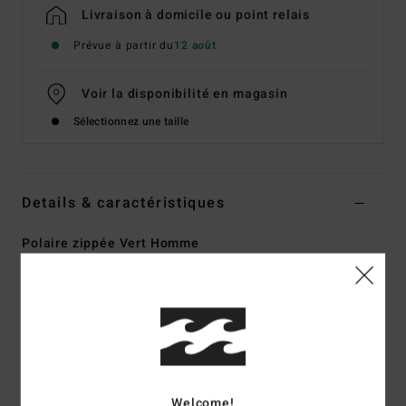
Livraison à domicile ou point relais
Prévue à partir du
12 août
Voir la disponibilité en magasin
Sélectionnez une taille
Details & caractéristiques
Polaire zippée Vert Homme
Style
EBYPF03012
Code couleur
gnb0
Caractéristiques
Matière :
polaire [240 g/m2]
Coupe :
Regular
Détails :
ripstop contrasté sur l'empiècement haut et la
Welcome!