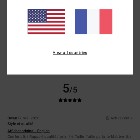
5
/5
Axel
3 juillet 2026
Achat vérifié
Coup de foudre au coeur ❤️ je ne le recommande pas je le garde pour
View all countries
moi celui là
Confort
: 5
Rapport qualité / prix
: 4
Taille
: Grand
Matière
: 5
/5
/5
/5
Coloris
: 5
/5
5
/5
Owen
17 mai 2026
Achat vérifié
Style et qualité
Afficher original - English
Confort
: 5
Rapport qualité / prix
: 5
Taille
: Taille parfaite
Matière
: 5
/5
/5
/5