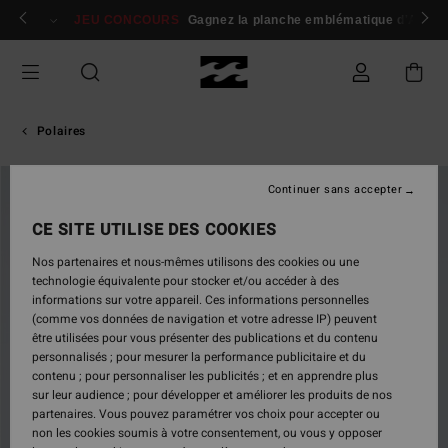
Passer
 membres
Se connecter / s'inscrire
JEU CONCOURS
Gagnez la planche emblématique d'Andy I
à
l'information
sur
le
produit
Polaires
Continuer sans accepter
NOUVEAUTÉ
CE SITE UTILISE DES COOKIES
Nos partenaires et nous-mêmes utilisons des cookies ou une
technologie équivalente pour stocker et/ou accéder à des
informations sur votre appareil. Ces informations personnelles
(comme vos données de navigation et votre adresse IP) peuvent
être utilisées pour vous présenter des publications et du contenu
personnalisés ; pour mesurer la performance publicitaire et du
contenu ; pour personnaliser les publicités ; et en apprendre plus
sur leur audience ; pour développer et améliorer les produits de nos
partenaires. Vous pouvez paramétrer vos choix pour accepter ou
non les cookies soumis à votre consentement, ou vous y opposer