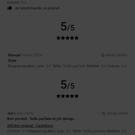
Coloris
: 5
/5
Je recommande ce produit
5
/5
Manuel
14 mai 2026
Achat vérifié
Style
Rapport qualité / prix
: 5
Taille
: Taille parfaite
Matière
: 5
Coloris
: 5
/5
/5
/5
5
/5
Jon
6 mai 2026
Achat vérifié
Bon produit. Taille parfaite et joli design.
Afficher original - Castellano
Confort
: 5
Rapport qualité / prix
: 5
Taille
: Taille parfaite
Matière
: 5
/5
/5
/5