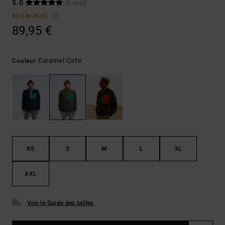
5.0
(5 Avis)
ECO-BONUS
89,95 €
Caramel Cafe
Couleur
XS
S
M
L
XL
XXL
Voir le Guide des tailles