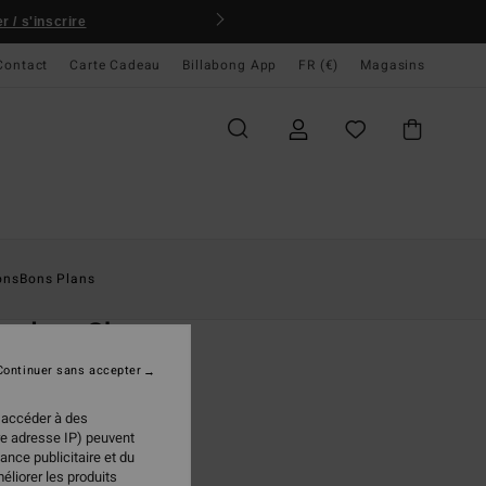
 / s'inscrire
Contact
Carte Cadeau
Billabong App
FR (€)
Magasins
ccueil
Homme
Vêtements
Polaires
ons
Bons Plans
O
undary Shore
re demi-zip Violet Homme
Continuer sans accepter
(5 Avis)
 accéder à des
ONUS
re adresse IP) peuvent
95 €
ance publicitaire et du
éliorer les produits