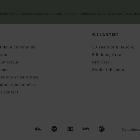
 valable en ligne pour les nouveaux inscrits - Conditions détaillées disponibles dans l'email de
BILLABONG
ut de la commande
50 Years of Billabong
ison
Billabong Crew
 un retour
Gift Card
ment
Student discount
ations et Garanties
ection des données
t contact
Conditions 