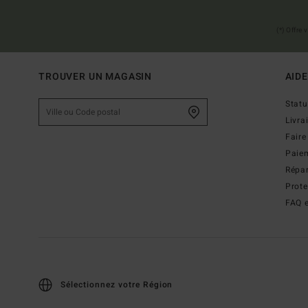
(*) Offre
TROUVER UN MAGASIN
AIDE
Stat
Livra
Faire
Paie
Répar
Prot
FAQ e
Sélectionnez votre Région