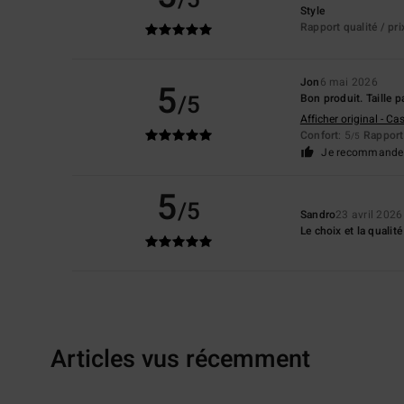
Style
Rapport qualité / pri
Jon
6 mai 2026
5
/5
Bon produit. Taille pa
Afficher original - Ca
Confort
: 5
Rapport 
/5
Je recommande 
5
/5
Sandro
23 avril 2026
Le choix et la qualité
Articles vus récemment