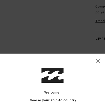
Comp
polye
Traçab
Livr
Note moyenne
5.0
/5
Welcome!
Choose your ship-to country