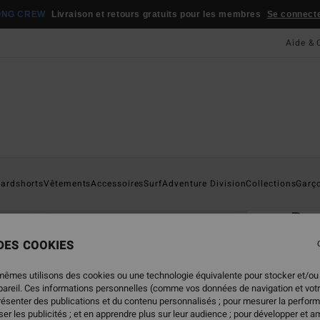
ONG CREW
Livraison et retours gratuits pour les membres
Se connecter
Aide & 
Page D'a
ardshorts
Vêtements
Accessoires
Surf
Adventure Division
Collections
Garç
ÉC
Bo
Polai
 DES COOKIES
5.0
mêmes utilisons des cookies ou une technologie équivalente pour stocker et/ou
ECO-B
ppareil. Ces informations personnelles (comme vos données de navigation et vot
89,
présenter des publications et du contenu personnalisés ; pour mesurer la perform
er les publicités ; et en apprendre plus sur leur audience ; pour développer et am