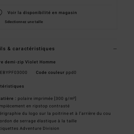
Voir la disponibilité en magasin
Sélectionnez une taille
ils & caractéristiques
re demi-zip Violet Homme
EBYPF03000
Code couleur
ppd0
téristiques
atière :
polaire imprimée [300 g/m²]
mpiècement en ripstop contrasté
érigraphie du logo sur la poitrine et à l’arrière du cou
ordon de serrage élastique à la taille
tiquettes Adventure Division