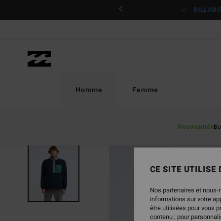
Passer
ciper
BILLAB
à
l'information
sur
le
produit
Homme
Femme
Nouveautés
Bo
NOUVEAUTÉ
CE SITE UTILISE
Nos partenaires et nous-
informations sur votre a
être utilisées pour vous 
contenu ; pour personnalis