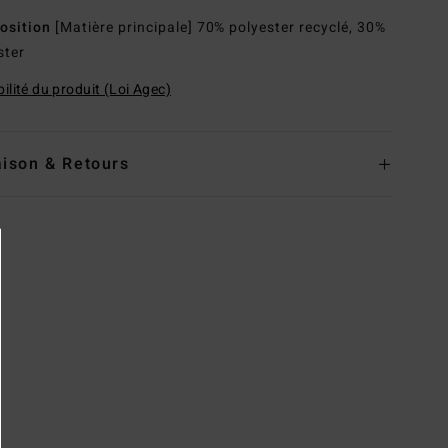
osition
[Matière principale] 70% polyester recyclé, 30%
ster
ilité du produit (Loi Agec)
aison & Retours