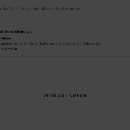
x
: 5
Taille
: Taille parfaite
Matière
: 5
Coloris
: 5
/5
/5
/5
rfaite et joli design.
stellano
qualité / prix
: 5
Taille
: Taille parfaite
Matière
: 5
Coloris
: 5
/5
/5
/5
ce produit
Vérifié par
TrustVille