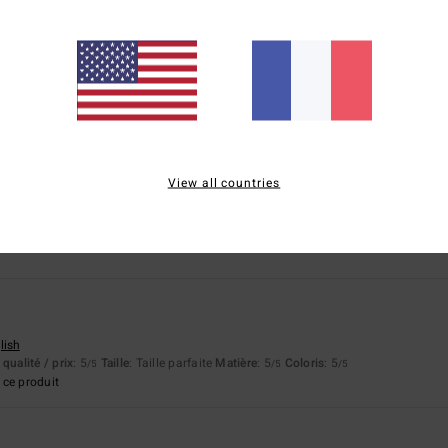
basé sur
5 avis vérifiés
depuis avril 2026
40% de nos clients recommandent ce produit
apport qualité / prix
Taille
Matière
4.8
5.0
Trop petit
Trop grand
View all countries
eur ❤️ je ne le recommande pas je le garde pour moi celui là
qualité / prix
: 4
Taille
: Grand
Matière
: 5
Coloris
: 5
/5
/5
/5
lish
qualité / prix
: 5
Taille
: Taille parfaite
Matière
: 5
Coloris
: 5
/5
/5
/5
ce produit