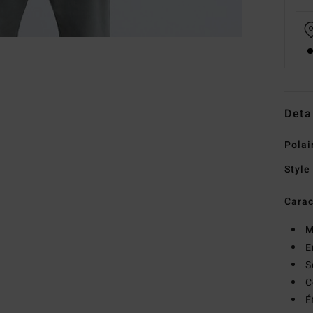
Deta
Polai
Style
Carac
M
E
S
C
É