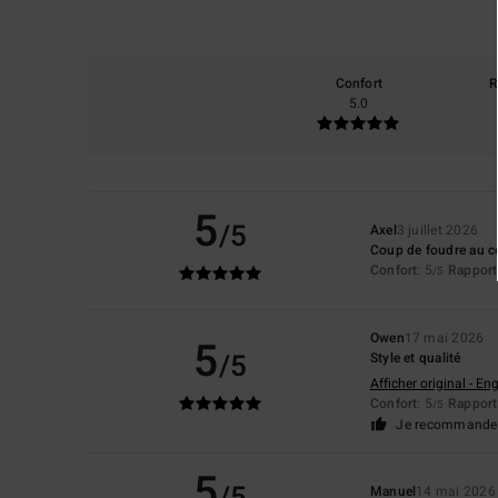
Confort
R
5.0
5
/5
Axel
3 juillet 2026
Coup de foudre au co
Confort
: 5
Rapport 
/5
Owen
17 mai 2026
5
/5
Style et qualité
Afficher original - Eng
Confort
: 5
Rapport 
/5
Je recommande 
5
/5
Manuel
14 mai 2026