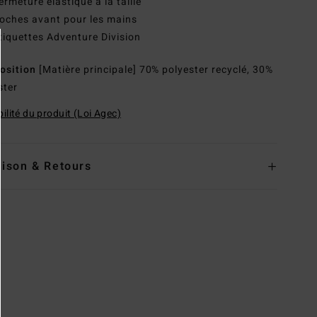
ermeture élastique à la taille
oches avant pour les mains
tiquettes Adventure Division
osition
[Matière principale] 70% polyester recyclé, 30%
ster
ilité du produit (Loi Agec)
aison & Retours