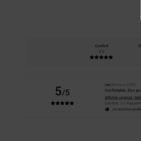
Confort
R
5.0
Leo
28 mars 2026
5
/5
Confortable, d'un poi
Afficher original - Ita
Confort
: 5
Rapport 
/5
Je recommande 