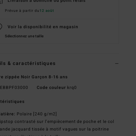
Livraison à domicile ou point relais
Prévue à partir du
12 août
Voir la disponibilité en magasin
Sélectionnez une taille
ils & caractéristiques
re zippée Noir Garçon 8-16 ans
EBBPF03000
Code couleur
krq0
téristiques
atière:
Polaire [240 g/m2]
ipstop contrasté sur l’empiècement de poche et le col
ande jacquard tissée à motif vagues sur la poitrine