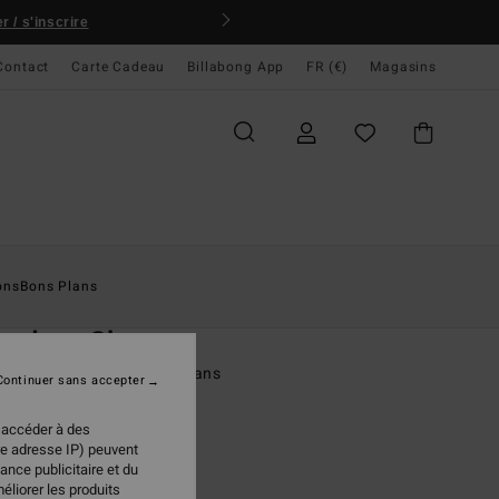
 / s'inscrire
Contact
Carte Cadeau
Billabong App
FR (€)
Magasins
ccueil
Homme
Garçons
Sweats
ons
Bons Plans
O
undary Shore
re zippée Noir Garçon 8-16 ans
Continuer sans accepter
(1 Avis)
 accéder à des
ONUS
re adresse IP) peuvent
ance publicitaire et du
 €
50%
éliorer les produits