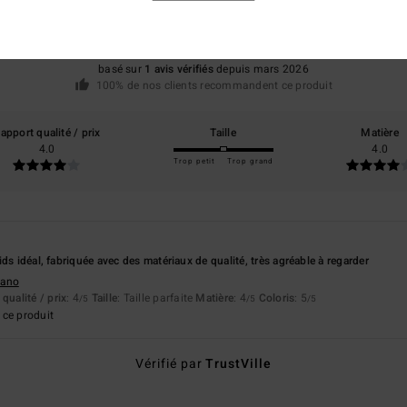
5.0
/5
basé sur
1 avis vérifiés
depuis mars 2026
100% de nos clients recommandent ce produit
apport qualité / prix
Taille
Matière
4.0
4.0
Trop petit
Trop grand
ds idéal, fabriquée avec des matériaux de qualité, très agréable à regarder
liano
qualité / prix
: 4
Taille
: Taille parfaite
Matière
: 4
Coloris
: 5
/5
/5
/5
ce produit
Vérifié par
TrustVille