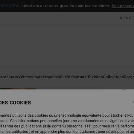
ONG CREW
Livraison et retours gratuits pour les membres
Se connecter
Aide & 
Page D'a
ardshorts
Vêtements
Accessoires
Surf
Adventure Division
Collections
Garç
ÉC
Bo
Polai
 DES COOKIES
5.0
mêmes utilisons des cookies ou une technologie équivalente pour stocker et/ou
ECO-B
ppareil. Ces informations personnelles (comme vos données de navigation et vot
présenter des publications et du contenu personnalisés ; pour mesurer la perform
75,95
er les publicités ; et en apprendre plus sur leur audience ; pour développer et am