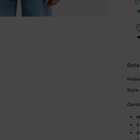
Deta
Polai
Style
Carac
M
R
B