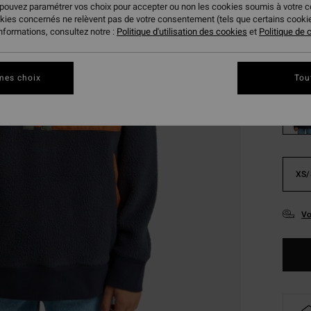
37,
 pouvez paramétrer vos choix pour accepter ou non les cookies soumis à votre 
okies concernés ne relèvent pas de votre consentement (tels que certains cook
BONS 
informations, consultez notre :
Politique d'utilisation des cookies
et
Politique de c
Coule
mes choix
Tou
XS/
Vo