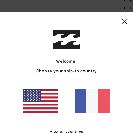
F
P
É
Comp
polye
Traçab
Welcome!
Livr
Choose your ship-to country
Note moyenne
View all countries