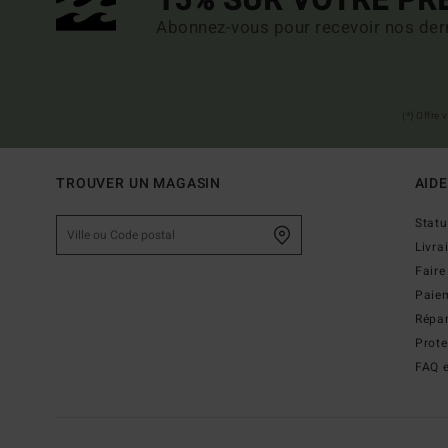
15% SUR VOTRE P
Abonnez-vous pour recevoir nos dern
(*) Offre
TROUVER UN MAGASIN
AIDE
Stat
Livra
Faire
Paie
Répar
Prot
FAQ e