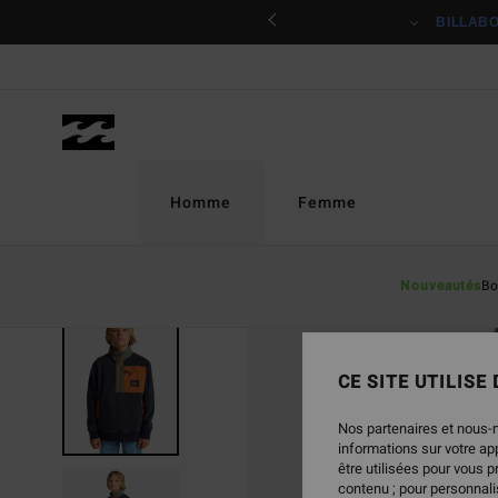
Passer
ciper
BILLAB
à
l'information
sur
le
produit
Homme
Femme
Nouveautés
Bo
CE SITE UTILISE
Nos partenaires et nous-
informations sur votre a
être utilisées pour vous 
contenu ; pour personnalis