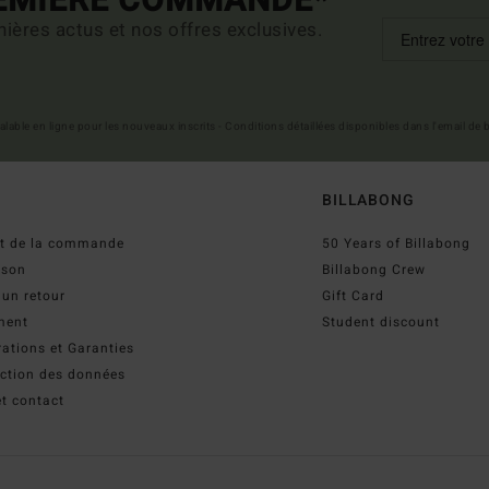
REMIÈRE COMMANDE*
ières actus et nos offres exclusives.
 valable en ligne pour les nouveaux inscrits - Conditions détaillées disponibles dans l'email de
BILLABONG
ut de la commande
50 Years of Billabong
ison
Billabong Crew
 un retour
Gift Card
ment
Student discount
ations et Garanties
ection des données
t contact