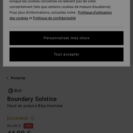
lorsque les cookies concernés ne relèvent pas de votre
consentement (tels que certains cookies de mesure d’audience).
Pour plus d'informations, consultez notre :
Politique d'utilisation
des cookies
et
Politique de confidentialité
Personnaliser mes choix
Tout accepter
Polaires
ÉCO
Boundary Solstice
Haut en polaire Bleu Homme
ECO-BONUS
89,95 €
50%