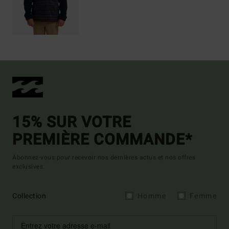
15% SUR VOTRE
PREMIÈRE COMMANDE*
Abonnez-vous pour recevoir nos dernières actus et nos offres
exclusives.
Collection
Homme
Femme