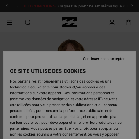
Passer
 membres
Se connecter / s'inscrire
JEU CONCOURS
Gagnez la planche emblématique d'Andy I
à
l'information
sur
le
produit
Continuer sans accepter
CE SITE UTILISE DES COOKIES
Nos partenaires et nous-mêmes utilisons des cookies ou une
technologie équivalente pour stocker et/ou accéder à des
informations sur votre appareil. Ces informations personnelles
(comme vos données de navigation et votre adresse IP) peuvent
être utilisées pour vous présenter des publications et du contenu
personnalisés ; pour mesurer la performance publicitaire et du
contenu ; pour personnaliser les publicités ; et en apprendre plus
sur leur audience ; pour développer et améliorer les produits de nos
partenaires. Vous pouvez paramétrer vos choix pour accepter ou
non les cookies soumis à votre consentement, ou vous y opposer