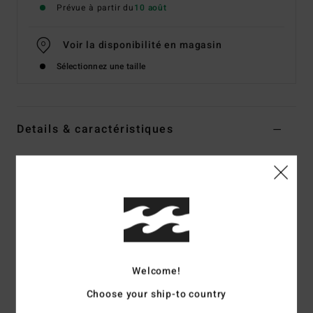
Prévue à partir du
10 août
Voir la disponibilité en magasin
Sélectionnez une taille
Details & caractéristiques
Haut en polaire Bleu Homme
Style
24A414500
Code couleur
nvy
Caractéristiques
Matière :
Mélange de polyester recyclé [300 g/m2].
Coupe OG :
légèrement surdimensionnée avec des
Welcome!
épaules plus larges et des manches plus longues
Choose your ship-to country
Cordon élastique à la taille