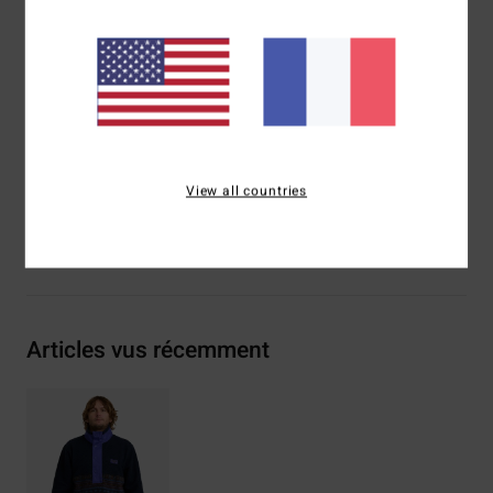
Poches pour les mains
Poche poitrine zippée
Poignets élastiqués
Composition
[Matière principale] 70% polyester recyclé,
30% polyester
Traçabilité du produit (Loi Agec)
View all countries
Livraison & Retours
Articles vus récemment