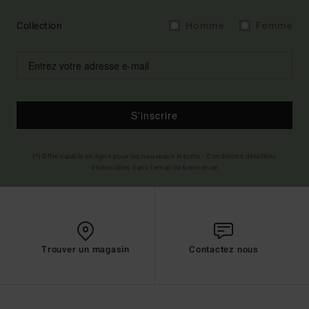
Collection
Homme
Femme
S'inscrire
(*) Offre valable en ligne pour les nouveaux inscrits - Conditions détaillées
disponibles dans l'email de bienvenue
Trouver un magasin
Contactez nous