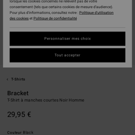
lorsque les cookies concernés ne relèvent pas de votre
consentement (tels que certains cookies de mesure d’audience).
Pour plus d'informations, consultez notre :
Politique d'utilisation
des cookies
et
Politique de confidentialité
Personnaliser mes choix
Tout accepter
T-Shirts
Bracket
T-Shirt à manches courtes Noir Homme
29,95 €
Black
Couleur