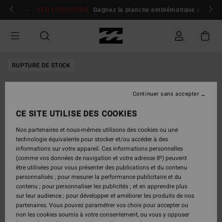
Passer
 membres
Se connecter / s'inscrire
JEU CONCOURS
Gagnez la planche emblématique d'Andy I
à
l'information
sur
le
produit
RUPTURE DE STOCK
Continuer sans accepter
CE SITE UTILISE DES COOKIES
Nos partenaires et nous-mêmes utilisons des cookies ou une
technologie équivalente pour stocker et/ou accéder à des
informations sur votre appareil. Ces informations personnelles
(comme vos données de navigation et votre adresse IP) peuvent
être utilisées pour vous présenter des publications et du contenu
personnalisés ; pour mesurer la performance publicitaire et du
contenu ; pour personnaliser les publicités ; et en apprendre plus
sur leur audience ; pour développer et améliorer les produits de nos
partenaires. Vous pouvez paramétrer vos choix pour accepter ou
non les cookies soumis à votre consentement, ou vous y opposer