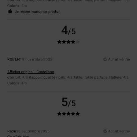
Confort
: 5
Rapport qualité / prix
: 5
Taille
: Taille parfaite
Matière
: 5
/5
/5
/5
Coloris
: 5
/5
Je recommande ce produit
4
/5
RUBEN
19 novembre 2025
Achat vérifié
...
Afficher original - Castellano
Confort
: 4
Rapport qualité / prix
: 4
Taille
: Taille parfaite
Matière
: 4
/5
/5
/5
Coloris
: 4
/5
5
/5
Radu
28 septembre 2025
Achat vérifié
Ça a l'air bien