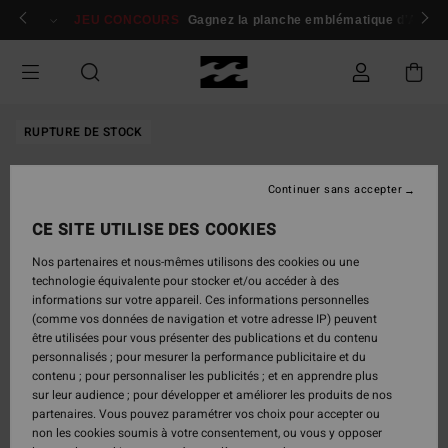
Passer
 membres
Se connecter / s'inscrire
JEU CONCOURS
Gagnez la planche emblématique d'Andy I
à
l'information
sur
le
produit
RUPTURE DE STOCK
Continuer sans accepter
CE SITE UTILISE DES COOKIES
Nos partenaires et nous-mêmes utilisons des cookies ou une
technologie équivalente pour stocker et/ou accéder à des
informations sur votre appareil. Ces informations personnelles
(comme vos données de navigation et votre adresse IP) peuvent
être utilisées pour vous présenter des publications et du contenu
personnalisés ; pour mesurer la performance publicitaire et du
contenu ; pour personnaliser les publicités ; et en apprendre plus
sur leur audience ; pour développer et améliorer les produits de nos
partenaires. Vous pouvez paramétrer vos choix pour accepter ou
non les cookies soumis à votre consentement, ou vous y opposer