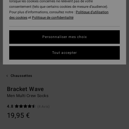
lorsque les cookies concernés ne relèvent pas de votre
consentement (tels que certains cookies de mesure d’audience).
Pour plus d'informations, consultez notre :
Politique d'utilisation
des cookies
et
Politique de confidentialité
Personnaliser mes choix
Tout accepter
Chaussettes
Bracket Wave
Men Multi Crew Socks
4.8
(4 Avis)
19,95 €