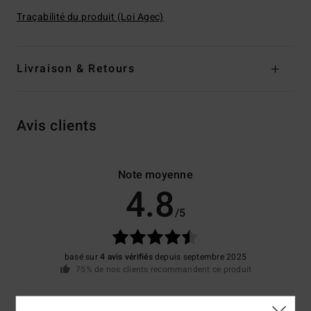
Traçabilité du produit (Loi Agec)
Livraison & Retours
Avis clients
Note moyenne
4.8
/5
basé sur
4 avis vérifiés
depuis septembre 2025
75% de nos clients recommandent ce produit
Confort
Rapport qualité / prix