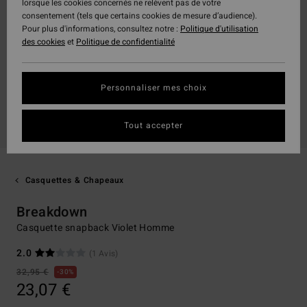
lorsque les cookies concernés ne relèvent pas de votre
consentement (tels que certains cookies de mesure d’audience).
Pour plus d'informations, consultez notre :
Politique d'utilisation
des cookies
et
Politique de confidentialité
Personnaliser mes choix
Tout accepter
Casquettes & Chapeaux
Breakdown
Casquette snapback Violet Homme
2.0
(1 Avis)
32,95 €
30%
23,07 €