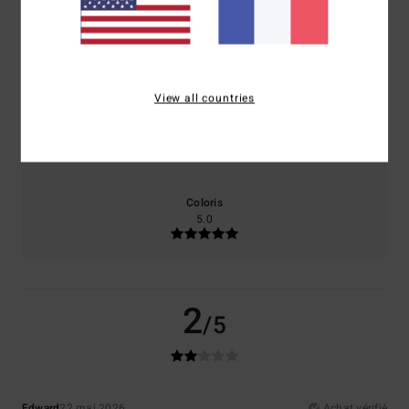
Confort
Rapport qualité / prix
1.0
4.0
View all countries
Taille
Matière
5.0
Trop petit
Trop grand
Coloris
5.0
2
/5
Edward
22 mai 2026
Achat vérifié