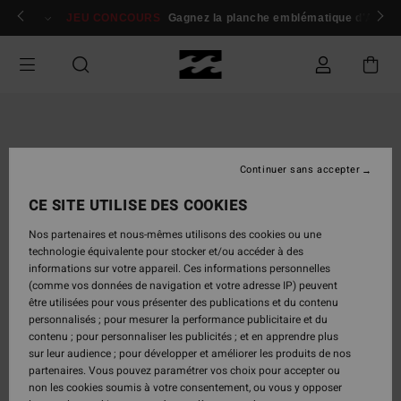
Passer
 membres
Se connecter / s'inscrire
JEU CONCOURS
Gagnez la planche emblématique d'Andy I
à
l'information
sur
le
produit
Continuer sans accepter
CE SITE UTILISE DES COOKIES
Nos partenaires et nous-mêmes utilisons des cookies ou une
technologie équivalente pour stocker et/ou accéder à des
informations sur votre appareil. Ces informations personnelles
(comme vos données de navigation et votre adresse IP) peuvent
être utilisées pour vous présenter des publications et du contenu
personnalisés ; pour mesurer la performance publicitaire et du
contenu ; pour personnaliser les publicités ; et en apprendre plus
sur leur audience ; pour développer et améliorer les produits de nos
partenaires. Vous pouvez paramétrer vos choix pour accepter ou
non les cookies soumis à votre consentement, ou vous y opposer