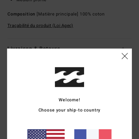
Composition
[Matière principale] 100% coton
Traçabilité du produit (Loi Agec)
Livraison & Retours
Avis clients
Note moyenne
Welcome!
2.0
Choose your ship-to country
/5
basé sur
1 avis vérifiés
depuis mai 2026
0% de nos clients recommandent ce produit