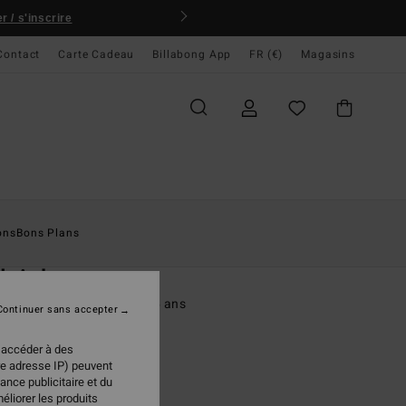
 / s'inscrire
Contact
Carte Cadeau
Billabong App
FR (€)
Magasins
ccueil
Homme
Offres Spéciales
French Days
ons
Bons Plans
O
leigh
 demi-zip Gris Garçon 8-16 ans
Continuer sans accepter
ONUS
 accéder à des
re adresse IP) peuvent
 €
40%
ance publicitaire et du
57 €
éliorer les produits