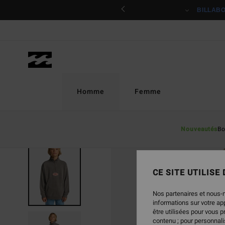
Passer
ciper
BILLAB
à
l'information
sur
le
produit
Homme
Femme
Nouveautés
Bo
CE SITE UTILISE
Nos partenaires et nous-
informations sur votre a
être utilisées pour vous 
contenu ; pour personnalis