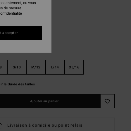
consentement, ou vous
PLANS
ies de mesure
onfidentialité
Pewter
ur
t accepter
8
S/10
M/12
L/14
XL/16
ir le Guide des tailles
Ajouter au panier
Livraison à domicile ou point relais