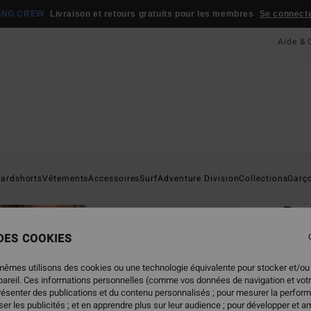
ONG CREW
Livraison et retours gratuits pour les membres
Se connecter
Aide & 
Page D'a
ardshorts
Vêtements
Accessoires
Surf
Adventure Division
Collections
Garç
ÉC
Bur
Sweat
 DES COOKIES
ECO-B
mêmes utilisons des cookies ou une technologie équivalente pour stocker et/ou
ppareil. Ces informations personnelles (comme vos données de navigation et vot
55,95
présenter des publications et du contenu personnalisés ; pour mesurer la perform
33,
er les publicités ; et en apprendre plus sur leur audience ; pour développer et am