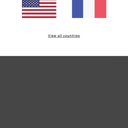
F
Comp
recyc
Traçab
View all countries
Livr