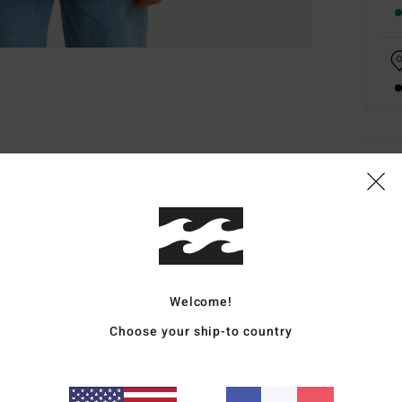
Deta
Sweat
Style
Carac
Welcome!
c
Choose your ship-to country
M
P
L