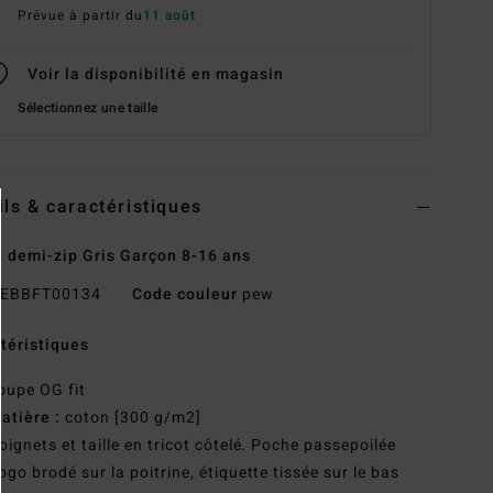
Prévue à partir du
11 août
Voir la disponibilité en magasin
Sélectionnez une taille
ils & caractéristiques
 demi-zip Gris Garçon 8-16 ans
EBBFT00134
Code couleur
pew
téristiques
oupe OG fit
atière :
coton [300 g/m2]
oignets et taille en tricot côtelé. Poche passepoilée
ogo brodé sur la poitrine, étiquette tissée sur le bas