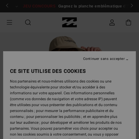
Passer
 membres
Se connecter / s'inscrire
JEU CONCOURS
Gagnez la planche emblématique d'Andy I
à
l'information
sur
le
produit
Continuer sans accepter
CE SITE UTILISE DES COOKIES
Nos partenaires et nous-mêmes utilisons des cookies ou une
technologie équivalente pour stocker et/ou accéder à des
informations sur votre appareil. Ces informations personnelles
(comme vos données de navigation et votre adresse IP) peuvent
être utilisées pour vous présenter des publications et du contenu
personnalisés ; pour mesurer la performance publicitaire et du
contenu ; pour personnaliser les publicités ; et en apprendre plus
sur leur audience ; pour développer et améliorer les produits de nos
partenaires. Vous pouvez paramétrer vos choix pour accepter ou
non les cookies soumis à votre consentement, ou vous y opposer