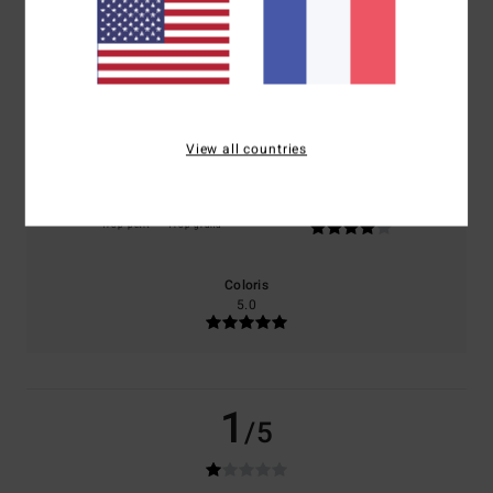
basé sur
1 avis vérifiés
depuis juin 2026
0% de nos clients recommandent ce produit
Confort
Rapport qualité / prix
5.0
4.0
View all countries
Taille
Matière
4.0
Trop petit
Trop grand
Coloris
5.0
1
/5