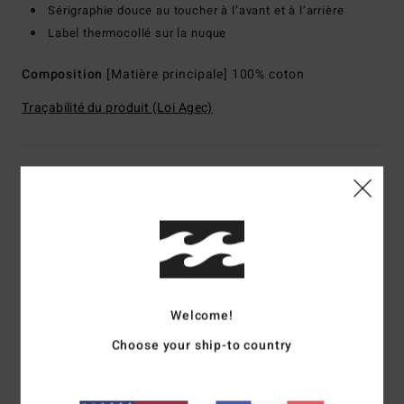
Sérigraphie douce au toucher à l’avant et à l’arrière
Label thermocollé sur la nuque
Composition
[Matière principale] 100% coton
Traçabilité du produit (Loi Agec)
Livraison & Retours
Avis clients
Note moyenne
Welcome!
1.0
Choose your ship-to country
/5