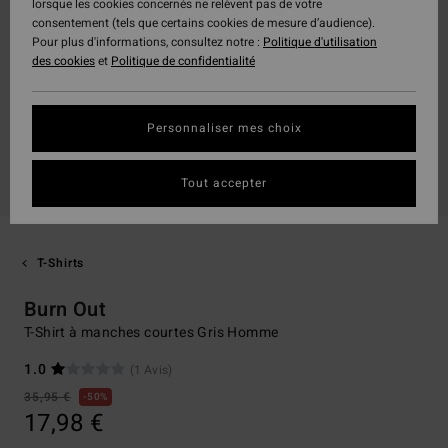
lorsque les cookies concernés ne relèvent pas de votre
consentement (tels que certains cookies de mesure d’audience).
Pour plus d'informations, consultez notre :
Politique d'utilisation
des cookies
et
Politique de confidentialité
Personnaliser mes choix
Tout accepter
T-Shirts
Burn Out
T-Shirt à manches courtes Gris Homme
1.0
(1 Avis)
35,95 €
50%
17,98 €