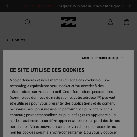
Passer
 membres
Se connecter / s'inscrire
JEU CONCOURS
Gagnez la planche emblématique d'Andy I
à
l'information
sur
le
produit
T-Shirts
Continuer sans accepter
CE SITE UTILISE DES COOKIES
Nos partenaires et nous-mêmes utilisons des cookies ou une
technologie équivalente pour stocker et/ou accéder à des
informations sur votre appareil. Ces informations personnelles
(comme vos données de navigation et votre adresse IP) peuvent
être utilisées pour vous présenter des publications et du contenu
personnalisés ; pour mesurer la performance publicitaire et du
contenu ; pour personnaliser les publicités ; et en apprendre plus
sur leur audience ; pour développer et améliorer les produits de nos
partenaires. Vous pouvez paramétrer vos choix pour accepter ou
non les cookies soumis à votre consentement, ou vous y opposer