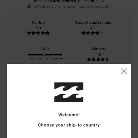
basé sur
6 avis vérifiés
depuis avril 2026
83% de nos clients recommandent ce produit
Confort
Rapport qualité / prix
5.0
4.2
Taille
Matière
4.8
Trop petit
Trop grand
Coloris
5.0
5
/5
Welcome!
Choose your ship-to country