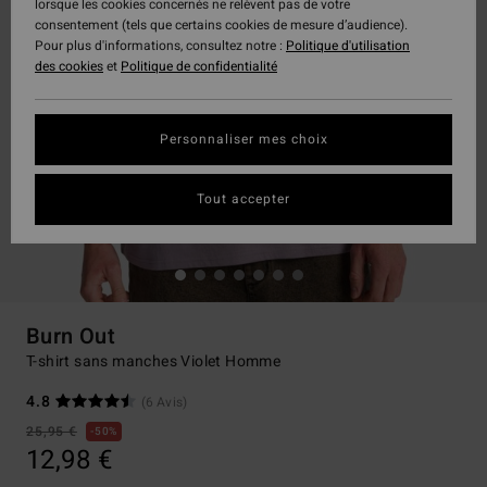
lorsque les cookies concernés ne relèvent pas de votre
consentement (tels que certains cookies de mesure d’audience).
Pour plus d'informations, consultez notre :
Politique d'utilisation
des cookies
et
Politique de confidentialité
Personnaliser mes choix
Tout accepter
Burn Out
T-shirt sans manches Violet Homme
4.8
(6 Avis)
25,95 €
50%
12,98 €