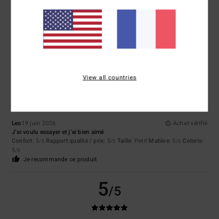
NATHALIE
19 juin 2026
Achat vérifié
Très bien
Confort
: 5
Rapport qualité / prix
: 4
Taille
: Taille parfaite
Matière
: 4
/5
/5
/5
Coloris
: 5
/5
Je recommande ce produit
4
/5
View all countries
Leo
19 juin 2026
Achat vérifié
J’ai voulu essayer et j’ai bien aimé
Confort
: 5
Rapport qualité / prix
: 5
Taille
: Petit
Matière
: 5
Coloris
:
/5
/5
/5
5
/5
Je recommande ce produit
5
/5