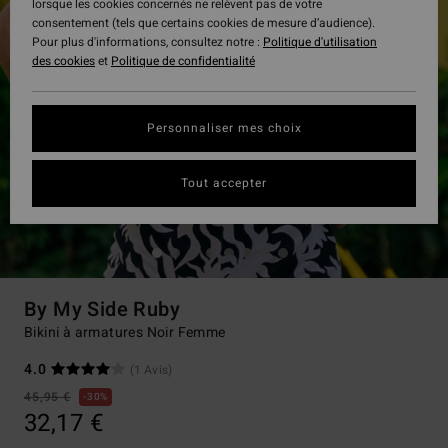
lorsque les cookies concernés ne relèvent pas de votre
consentement (tels que certains cookies de mesure d’audience).
Pour plus d'informations, consultez notre :
Politique d'utilisation
des cookies
et
Politique de confidentialité
Personnaliser mes choix
Tout accepter
By My Side Ruby
Bikini à armatures Noir Femme
4.0
(1 Avis)
45,95 €
30%
32,17 €