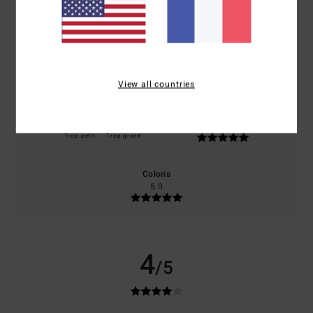
basé sur
1 avis vérifiés
depuis décembre 2025
0% de nos clients recommandent ce produit
Confort
Rapport qualité / prix
NaN
4.0
View all countries
Taille
Matière
5.0
Trop petit
Trop grand
Coloris
5.0
4
/5