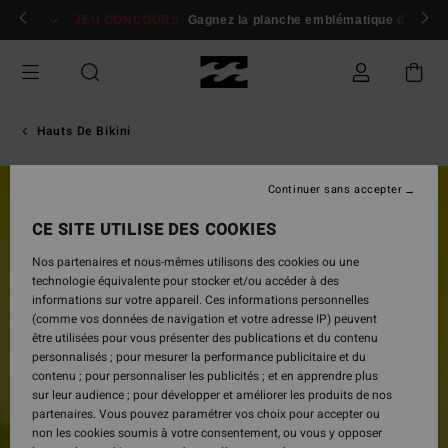
Passer
 membres
Se connecter / s'inscrire
JEU CONCOURS
Gagnez la planche emblématique d'Andy I
à
l'information
sur
le
produit
Hauts De Bikini
Continuer sans accepter
CE SITE UTILISE DES COOKIES
Nos partenaires et nous-mêmes utilisons des cookies ou une
technologie équivalente pour stocker et/ou accéder à des
informations sur votre appareil. Ces informations personnelles
(comme vos données de navigation et votre adresse IP) peuvent
être utilisées pour vous présenter des publications et du contenu
personnalisés ; pour mesurer la performance publicitaire et du
contenu ; pour personnaliser les publicités ; et en apprendre plus
sur leur audience ; pour développer et améliorer les produits de nos
partenaires. Vous pouvez paramétrer vos choix pour accepter ou
non les cookies soumis à votre consentement, ou vous y opposer