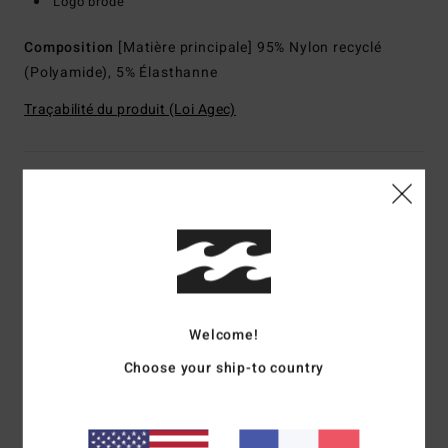
Logo brodé
Composition
[Matière principale] 95% Nylon recyclé
(Polyamide), 5% Élasthanne
Traçabilité du produit (Loi Agec)
Livraison & Retours
Avis clients
Welcome!
Note moyenne
4.0
Choose your ship-to country
/5