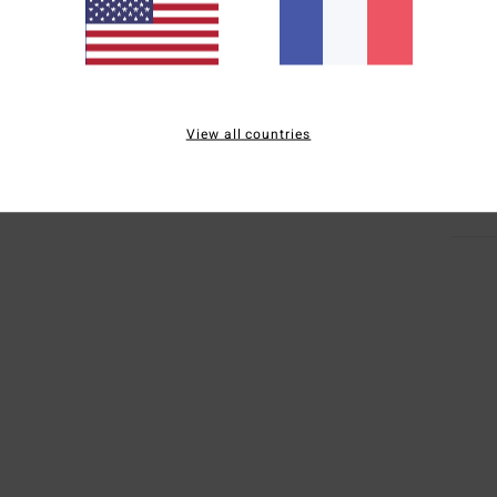
L
Comp
Traçab
View all countries
Livr