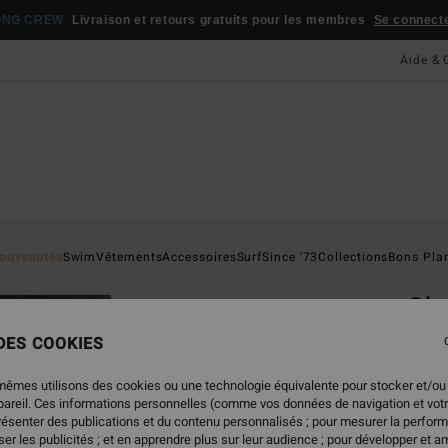
ONG CREW
Livraison et retours gratuits pour les membres
Se connecter
Aide & 
Page D'a
ouveautés
Swim
Vêtements
Accessoires
Surf
Since '73
Collections
Bons Pla
ÉC
Che
Bas d
 DES COOKIES
39,95
mêmes utilisons des cookies ou une technologie équivalente pour stocker et/ou
19,
ppareil. Ces informations personnelles (comme vos données de navigation et vot
présenter des publications et du contenu personnalisés ; pour mesurer la perform
BONS 
er les publicités ; et en apprendre plus sur leur audience ; pour développer et am