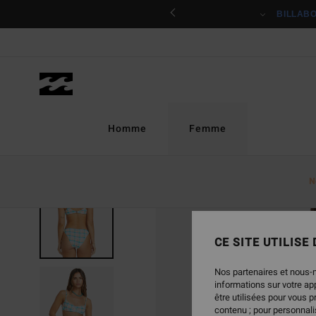
Passer
ciper
BILLAB
à
l'information
sur
le
produit
Homme
Femme
N
CE SITE UTILISE
Nos partenaires et nous-
informations sur votre a
être utilisées pour vous 
contenu ; pour personnalis