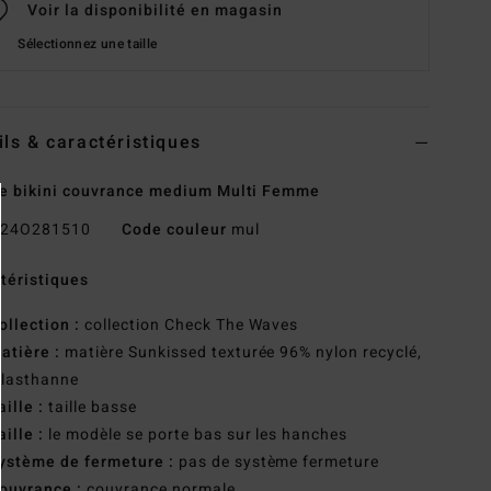
Voir la disponibilité en magasin
Sélectionnez une taille
ils & caractéristiques
e bikini couvrance medium Multi Femme
24O281510
Code couleur
mul
téristiques
ollection :
collection Check The Waves
atière :
matière Sunkissed texturée 96% nylon recyclé,
élasthanne
aille :
taille basse
aille :
le modèle se porte bas sur les hanches
ystème de fermeture :
pas de système fermeture
ouvrance :
couvrance normale