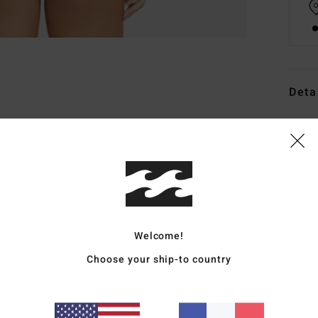
Deta
Bas d
Style
Carac
C
M
Welcome!
4% 
Choose your ship-to country
T
T
S
C