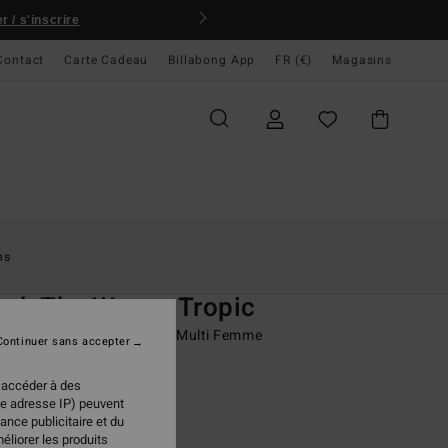
 / s'inscrire
Contact
Carte Cadeau
Billabong App
FR (€)
Magasins
ccueil
Femme
Swim
Bas De Bikini
ns
O
ck The Waves Tropic
e bikini couvrance medium Multi Femme
Continuer sans accepter
 €
50%
 accéder à des
98 €
re adresse IP) peuvent
ance publicitaire et du
PLANS
éliorer les produits