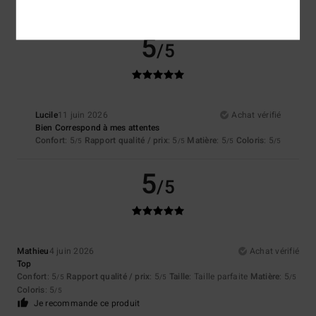
Coloris
: 5
/5
5
/5
Lucile
11 juin 2026
Achat vérifié
Bien Correspond à mes attentes
Confort
: 5
Rapport qualité / prix
: 5
Matière
: 5
Coloris
: 5
/5
/5
/5
/5
5
/5
Mathieu
4 juin 2026
Achat vérifié
Top
Confort
: 5
Rapport qualité / prix
: 5
Taille
: Taille parfaite
Matière
: 5
/5
/5
/5
Coloris
: 5
/5
Je recommande ce produit