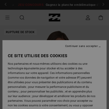
Passer
 membres
Se connecter / s'inscrire
JEU CONCOURS
Gagnez la planche emblématique d'Andy I
à
l'information
sur
le
produit
RUPTURE DE STOCK
Continuer sans accepter
CE SITE UTILISE DES COOKIES
Nos partenaires et nous-mêmes utilisons des cookies ou une
technologie équivalente pour stocker et/ou accéder à des
informations sur votre appareil. Ces informations personnelles
(comme vos données de navigation et votre adresse IP) peuvent
être utilisées pour vous présenter des publications et du contenu
personnalisés ; pour mesurer la performance publicitaire et du
contenu ; pour personnaliser les publicités ; et en apprendre plus
sur leur audience ; pour développer et améliorer les produits de nos
partenaires. Vous pouvez paramétrer vos choix pour accepter ou
non les cookies soumis à votre consentement, ou vous y opposer