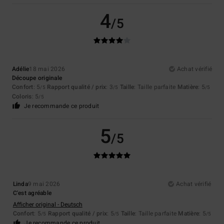
4
/5
Adélie
18 mai 2026
Achat vérifié
Découpe originale
Confort
: 5
Rapport qualité / prix
: 3
Taille
: Taille parfaite
Matière
: 5
/5
/5
/5
Coloris
: 5
/5
Je recommande ce produit
5
/5
Linda
9 mai 2026
Achat vérifié
C'est agréable
Afficher original - Deutsch
Confort
: 5
Rapport qualité / prix
: 5
Taille
: Taille parfaite
Matière
: 5
/5
/5
/5
Je recommande ce produit