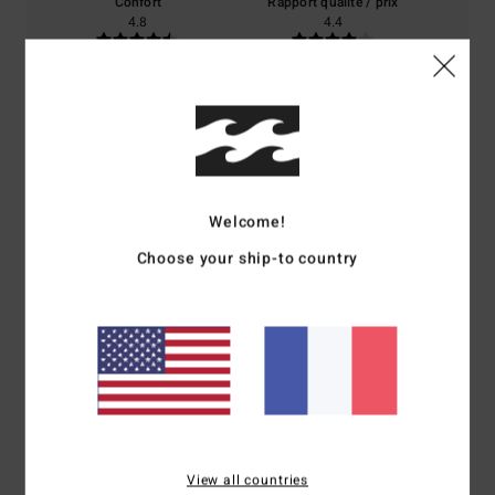
Confort
Rapport qualité / prix
4.8
4.4
Taille
Matière
4.8
Trop petit
Trop grand
Coloris
5.0
Welcome!
Choose your ship-to country
5
/5
Perryne
10 juillet 2026
Achat vérifié
Il est très bien
View all countries
Confort
: 4
Rapport qualité / prix
: 4
Taille
: Taille parfaite
Matière
: 4
/5
/5
/5