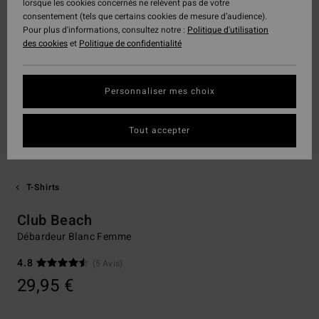
lorsque les cookies concernés ne relèvent pas de votre
consentement (tels que certains cookies de mesure d’audience).
Pour plus d'informations, consultez notre :
Politique d'utilisation
des cookies
et
Politique de confidentialité
Personnaliser mes choix
Tout accepter
T-Shirts
Club Beach
Débardeur Blanc Femme
4.8
(5 Avis)
29,95 €