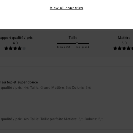
View all countries
basé sur
2 avis vérifiés
depuis avril 2026
0% de nos clients recommandent ce produit
apport qualité / prix
Taille
Matière
4.0
5.0
Trop petit
Trop grand
ur au top et super douce
qualité / prix
: 4
Taille
: Grand
Matière
: 5
Coloris
: 5
/5
/5
/5
qualité / prix
: 4
Taille
: Taille parfaite
Matière
: 5
Coloris
: 5
/5
/5
/5