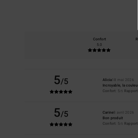
Confort
R
5.0
5
/5
Alicia
18 mai 2026
Incroyable, la coule
Confort
: 5
Rapport 
/5
5
/5
Carine
8 avril 2026
Bon produit
Confort
: 5
Rapport 
/5