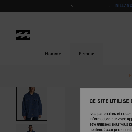
Passer
ciper
BILLAB
à
l'information
sur
le
produit
Homme
Femme
N
CE SITE UTILISE
Nos partenaires et nous-
informations sur votre a
être utilisées pour vous 
contenu ; pour personnalis