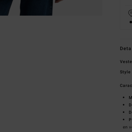
Deta
Veste
Style
Carac
M
D
D
P
en v