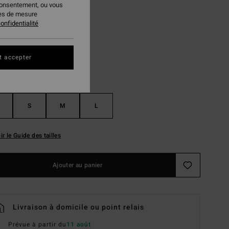
consentement, ou vous
ies de mesure
Washed Blue
ur
onfidentialité
t accepter
S
M
L
ir le Guide des tailles
Ajouter au panier
Livraison à domicile ou point relais
Prévue à partir du
11 août