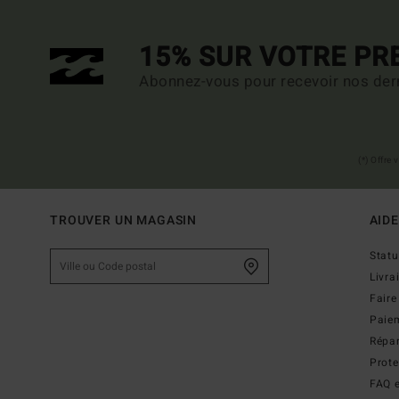
15% SUR VOTRE P
Abonnez-vous pour recevoir nos dern
(*) Offre
TROUVER UN MAGASIN
AIDE
Stat
Livra
Faire
Paie
Répar
Prot
FAQ e