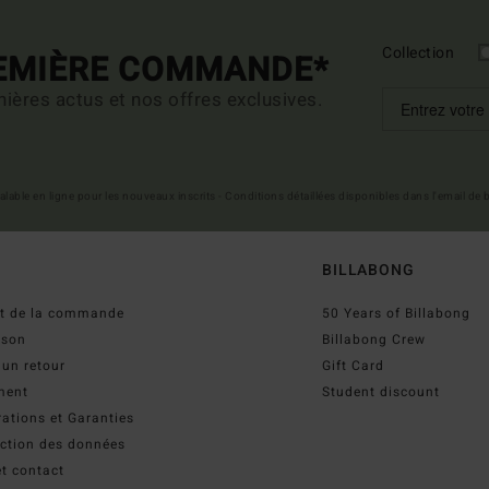
Collection
REMIÈRE COMMANDE*
ières actus et nos offres exclusives.
 valable en ligne pour les nouveaux inscrits - Conditions détaillées disponibles dans l'email de
BILLABONG
ut de la commande
50 Years of Billabong
ison
Billabong Crew
 un retour
Gift Card
ment
Student discount
ations et Garanties
ection des données
t contact