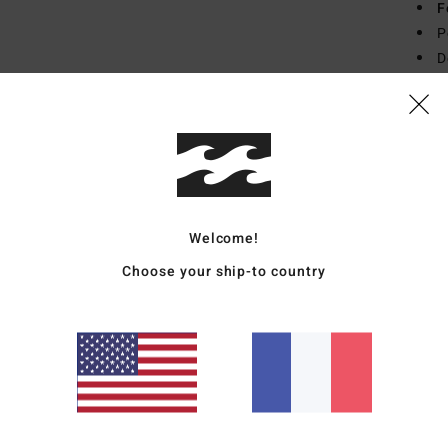
F
P
D
Comp
Traçab
Livr
Welcome!
Choose your ship-to country
Note moyenne
5.0
/5