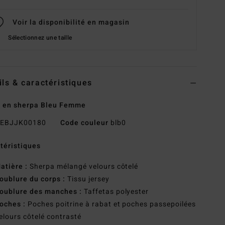
Voir la disponibilité en magasin
Sélectionnez une taille
ils & caractéristiques
 en sherpa Bleu Femme
EBJJK00180
Code couleur
blb0
téristiques
atière :
Sherpa mélangé velours côtelé
oublure du corps :
Tissu jersey
oublure des manches :
Taffetas polyester
oches :
Poches poitrine à rabat et poches passepoilées
elours côtelé contrasté