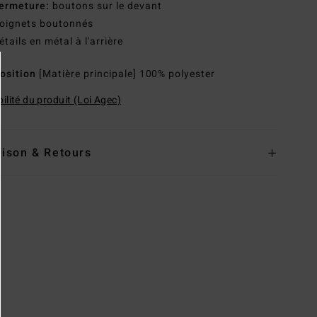
ermeture:
boutons sur le devant
oignets boutonnés
étails en métal à l'arrière
osition
[Matière principale] 100% polyester
ilité du produit (Loi Agec)
aison & Retours