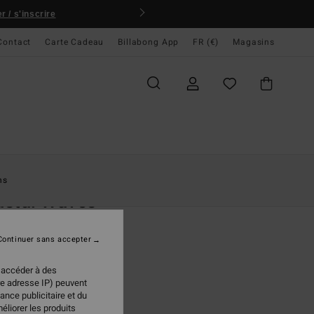
 / s'inscrire
Contact
Carte Cadeau
Billabong App
FR (€)
Magasins
ccueil
Femme
Vêtements
Vestes & Manteaux
ns
astal Waves
 en sherpa Bleu Femme
Continuer sans accepter
(2 Avis)
5 €
50%
 accéder à des
98 €
re adresse IP) peuvent
ance publicitaire et du
PLANS
éliorer les produits