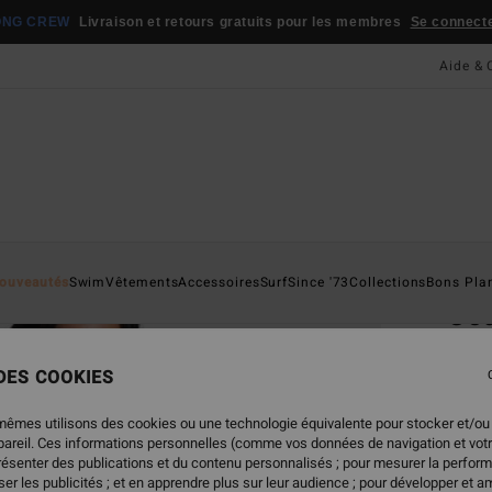
ONG CREW
Livraison et retours gratuits pour les membres
Se connecter
Aide & 
Page D'a
ouveautés
Swim
Vêtements
Accessoires
Surf
Since '73
Collections
Bons Pla
Co
Veste
 DES COOKIES
5.0
139,9
mêmes utilisons des cookies ou une technologie équivalente pour stocker et/ou
69,
ppareil. Ces informations personnelles (comme vos données de navigation et vot
présenter des publications et du contenu personnalisés ; pour mesurer la perform
BONS 
er les publicités ; et en apprendre plus sur leur audience ; pour développer et am