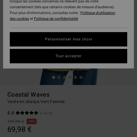
lorsque les cookies concernés ne relèvent pas de votre
consentement (tels que certains cookies de mesure d’audience).
Pour plus d'informations, consultez notre :
Politique d'utilisation
des cookies
et
Politique de confidentialité
Personnaliser mes choix
Tout accepter
Coastal Waves
Veste en sherpa Vert Femme
5.0
(2 Avis)
139,95 €
50%
69,98 €