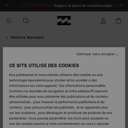
Passer
 membres
Se connecter / s'inscrire
JEU CONCOURS
Gagnez la planche emblématique d'Andy I
à
l'information
sur
le
produit
Vestes & Manteaux
Continuer sans accepter
CE SITE UTILISE DES COOKIES
Nos partenaires et nous-mêmes utilisons des cookies ou une
technologie équivalente pour stocker et/ou accéder à des
informations sur votre appareil. Ces informations personnelles
(comme vos données de navigation et votre adresse IP) peuvent
être utilisées pour vous présenter des publications et du contenu
personnalisés ; pour mesurer la performance publicitaire et du
contenu ; pour personnaliser les publicités ; et en apprendre plus
sur leur audience ; pour développer et améliorer les produits de nos
partenaires. Vous pouvez paramétrer vos choix pour accepter ou
non les cookies soumis à votre consentement, ou vous y opposer