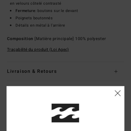
en velours côtelé contrasté
Fermeture:
boutons sur le devant
Poignets boutonnés
Détails en métal à l'arrière
Composition
[Matière principale] 100% polyester
Traçabilité du produit (Loi Agec)
Livraison & Retours
Avis clients
Note moyenne
5.0