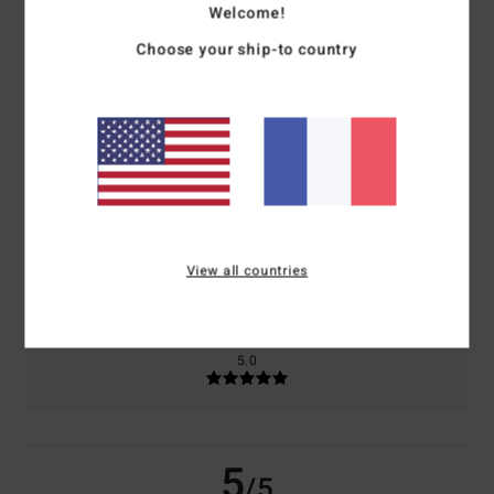
/5
Welcome!
Choose your ship-to country
basé sur
2 avis vérifiés
depuis avril 2026
0% de nos clients recommandent ce produit
Confort
Rapport qualité / prix
5.0
4.0
Taille
Matière
5.0
View all countries
Trop petit
Trop grand
Coloris
5.0
5
/5