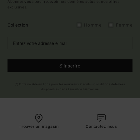
Abonnez-vous pour recevoir nos dernières actus et nos offres
exclusives.
Collection
Homme
Femme
S'inscrire
(*) Offre valable en ligne pour les nouveaux inscrits - Conditions détaillées
disponibles dans l'email de bienvenue
Trouver un magasin
Contactez nous