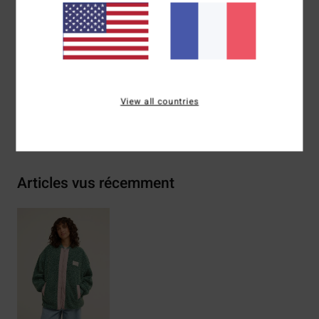
Marquage :
écusson tissé ADIV ou broderie poitrine
Composition
[Matière principale] 100% polyester recyclé
Traçabilité du produit (Loi Agec)
View all countries
Livraison & Retours
Articles vus récemment