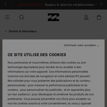
Passer
 membres
Se connecter / s'inscrire
JEU CONCOURS
Gagnez la planche emblématique d'Andy I
à
l'information
sur
le
produit
Vestes & Manteaux
Continuer sans accepter
NOUVEAUTÉ
CE SITE UTILISE DES COOKIES
Nos partenaires et nous-mêmes utilisons des cookies ou une
technologie équivalente pour stocker et/ou accéder à des
informations sur votre appareil. Ces informations personnelles
(comme vos données de navigation et votre adresse IP) peuvent
être utilisées pour vous présenter des publications et du contenu
personnalisés ; pour mesurer la performance publicitaire et du
contenu ; pour personnaliser les publicités ; et en apprendre plus
sur leur audience ; pour développer et améliorer les produits de nos
partenaires. Vous pouvez paramétrer vos choix pour accepter ou
non les cookies soumis à votre consentement, ou vous y opposer