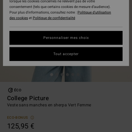
lorsque les cookies concernés ne relèvent pas de votre
consentement (tels que certains cookies de mesure d’audience).
Pour plus d'informations, consultez notre :
Politique d'utilisation
des cookies
et
Politique de confidentialité
Personnaliser mes choix
Tout accepter
ÉCO
College Picture
Veste sans manches en sherpa Vert Femme
ECO-BONUS
125,95 €