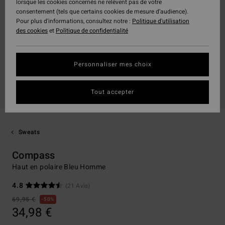
lorsque les cookies concernés ne relèvent pas de votre
consentement (tels que certains cookies de mesure d’audience).
Pour plus d'informations, consultez notre :
Politique d'utilisation
des cookies
et
Politique de confidentialité
Personnaliser mes choix
Tout accepter
Sweats
Compass
Haut en polaire Bleu Homme
4.8
(21 Avis)
69,95 €
50%
34,98 €