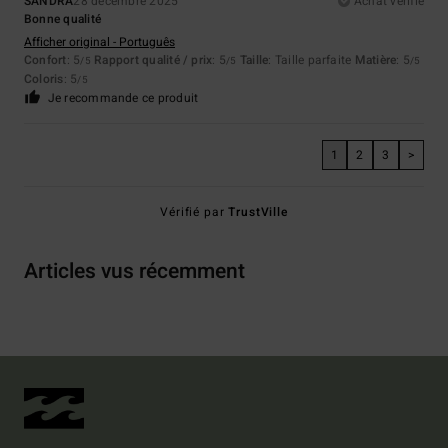
SANDRA
28 décembre 2025
Achat vérifié
Bonne qualité
Afficher original - Português
Confort
: 5
Rapport qualité / prix
: 5
Taille
: Taille parfaite
Matière
: 5
/5
/5
/5
Coloris
: 5
/5
Je recommande ce produit
1
2
3
>
Vérifié par
TrustVille
Articles vus récemment