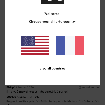
5
/5
Welcome!
Choose your ship-to country
Utzune
19 février 2026
Achat vérifié
parce que c'est
Afficher original - Castellano
Confort
: 5
Rapport qualité / prix
: 5
Taille
: Trop grand
Matière
: 5
/5
/5
/5
Coloris
: 5
/5
Je recommande ce produit
5
/5
View all countries
Philip
17 février 2026
Achat vérifié
Il me va à merveille et est très agréable à porter !
Afficher original - Deutsch
Rapport qualité / prix
: 5
Taille
: Taille parfaite
Matière
: 5
Coloris
: 5
/5
/5
/5