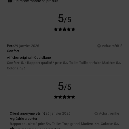
Je recommande ce produit
5
/5
Pere
29 janvier 2026
Achat vérifié
Confort
Afficher original - Castellano
Confort
: 5
Rapport qualité / prix
: 5
Taille
: Taille parfaite
Matière
: 5
/5
/5
/5
Coloris
: 5
/5
5
/5
Client anonyme vérifié
26 janvier 2026
Achat vérifié
Agréable a porter
Rapport qualité / prix
: 5
Taille
: Trop grand
Matière
: 4
Coloris
: 5
/5
/5
/5