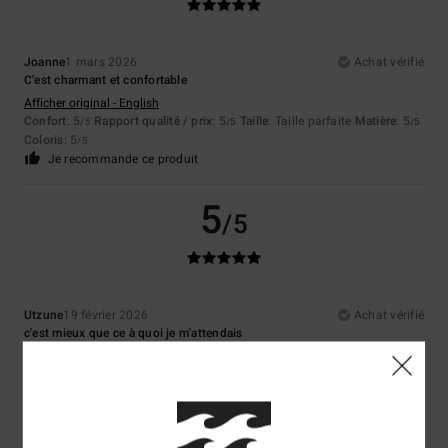
Joanne
1 mars 2026
Achat vérifié
C'est charmant et confortable
Afficher original - English
Confort
: 5
Rapport qualité / prix
: 5
Taille
: Taille parfaite
Matière
: 5
/5
/5
/5
Coloris
: 5
/5
Je recommande ce produit
5
/5
Utzune
19 février 2026
Achat vérifié
c'est mieux que ce à quoi je m'attendais
Afficher original - Castellano
Confort
: 5
Rapport qualité / prix
: 5
Taille
: Trop grand
Matière
: 5
/5
/5
/5
Coloris
: 5
/5
Je recommande ce produit