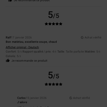
Je recommande ce produit
5
/5
Ralf
17 janvier 2026
Achat vérifié
Bon matériau, excellente coupe, chaud
Afficher original - Deutsch
Confort
: 5
Rapport qualité / prix
: 4
Taille
: Taille parfaite
Matière
: 5
/5
/5
/5
Coloris
: 5
/5
Je recommande ce produit
5
/5
Carlos
15 janvier 2026
Achat vérifié
J'adore