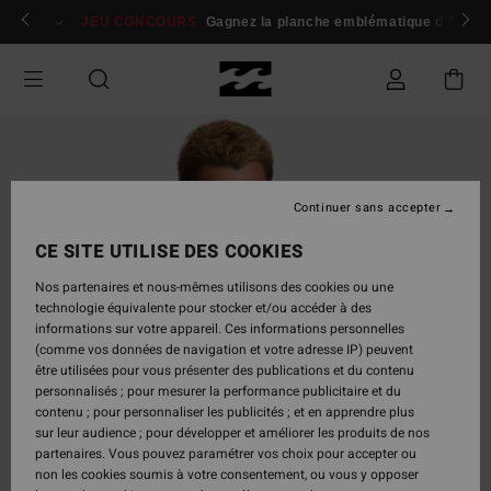
Passer
 membres
Se connecter / s'inscrire
JEU CONCOURS
Gagnez la planche emblématique d'Andy I
à
l'information
sur
le
produit
Continuer sans accepter
CE SITE UTILISE DES COOKIES
Nos partenaires et nous-mêmes utilisons des cookies ou une
technologie équivalente pour stocker et/ou accéder à des
informations sur votre appareil. Ces informations personnelles
(comme vos données de navigation et votre adresse IP) peuvent
être utilisées pour vous présenter des publications et du contenu
personnalisés ; pour mesurer la performance publicitaire et du
contenu ; pour personnaliser les publicités ; et en apprendre plus
sur leur audience ; pour développer et améliorer les produits de nos
partenaires. Vous pouvez paramétrer vos choix pour accepter ou
non les cookies soumis à votre consentement, ou vous y opposer