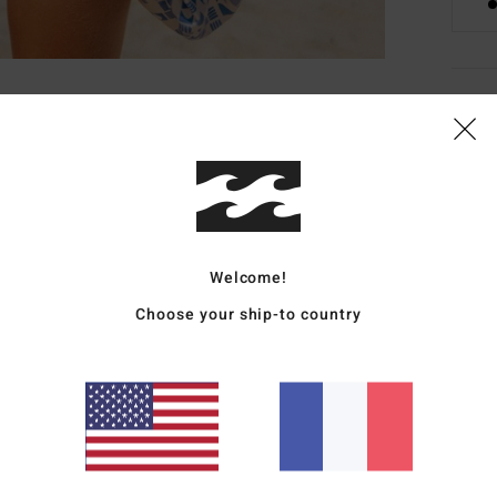
Deta
Maill
Style
Carac
Welcome!
C
Choose your ship-to country
M
éla
F
E
F
C
É