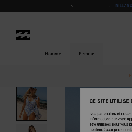
Passer
ciper
BILLAB
à
l'information
sur
le
produit
Homme
Femme
N
RUPTURE DE STOCK
CE SITE UTILISE
Nos partenaires et nous-
informations sur votre a
être utilisées pour vous 
contenu ; pour personnalis