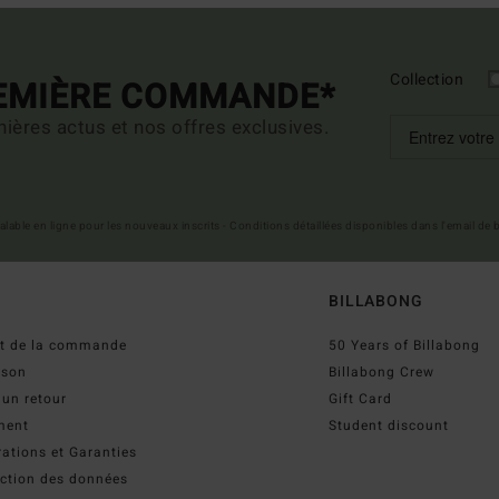
Collection
REMIÈRE COMMANDE*
ières actus et nos offres exclusives.
 valable en ligne pour les nouveaux inscrits - Conditions détaillées disponibles dans l'email de
BILLABONG
ut de la commande
50 Years of Billabong
ison
Billabong Crew
 un retour
Gift Card
ment
Student discount
ations et Garanties
ection des données