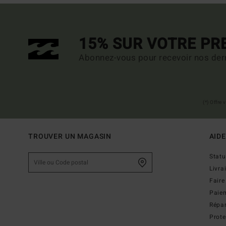
15% SUR VOTRE P
Abonnez-vous pour recevoir nos dern
(*) Offre
TROUVER UN MAGASIN
AIDE
Stat
Livra
Faire
Paie
Répar
Prot