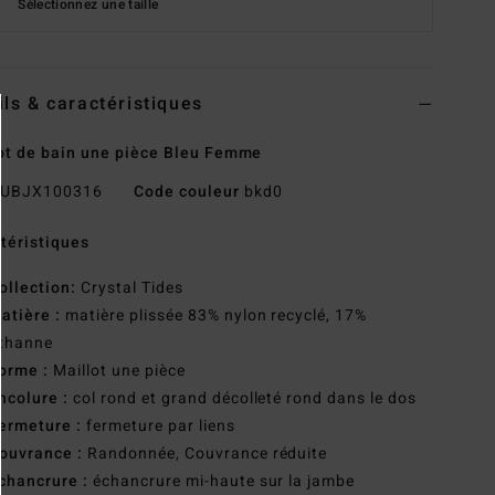
Sélectionnez une taille
ils & caractéristiques
ot de bain une pièce Bleu Femme
UBJX100316
Code couleur
bkd0
téristiques
ollection:
Crystal Tides
atière :
matière plissée 83% nylon recyclé, 17%
sthanne
orme :
Maillot une pièce
ncolure :
col rond et grand décolleté rond dans le dos
ermeture :
fermeture par liens
ouvrance :
Randonnée, Couvrance réduite
chancrure :
échancrure mi-haute sur la jambe