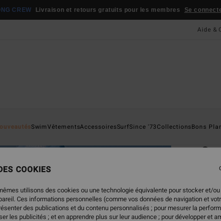
ONG CREW
Livraison et retours gratuits pour les membres
Se connecter
Aide & 
Page D'a
ouveautés
Swim
Vêtements
Accessoires
Surf
Since '73
Collections
Bons Pla
ÉC
Coo
Maill
 DES COOKIES
ECO-B
mêmes utilisons des cookies ou une technologie équivalente pour stocker et/ou
95,
ppareil. Ces informations personnelles (comme vos données de navigation et vot
présenter des publications et du contenu personnalisés ; pour mesurer la perform
er les publicités ; et en apprendre plus sur leur audience ; pour développer et am