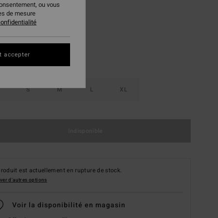
consentement, ou vous
Ultra Marine
ur
ies de mesure
onfidentialité
t accepter
S
M
L
XL
Indisponible
roduit est actuellement en rupture de stock.
ver d'autres options
Voir la disponibilité en magasin