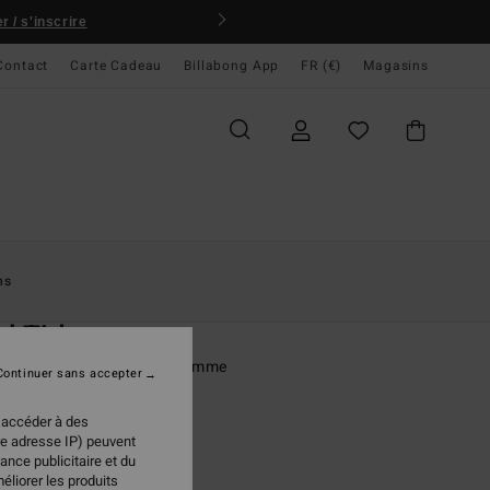
 / s'inscrire
Contact
Carte Cadeau
Billabong App
FR (€)
Magasins
ccueil
Femme
Swim
Maillots Une Pièce
ns
O
l Tide
ot de bain une pièce Bleu Femme
Continuer sans accepter
ONUS
 accéder à des
95 €
re adresse IP) peuvent
ance publicitaire et du
éliorer les produits