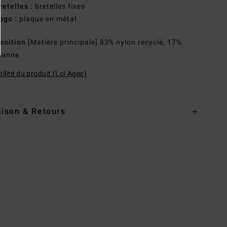
retelles :
bretelles fixes
ogo :
plaque en métal
osition
[Matière principale] 83% nylon recyclé, 17%
hanne
ilité du produit (Loi Agec)
aison & Retours