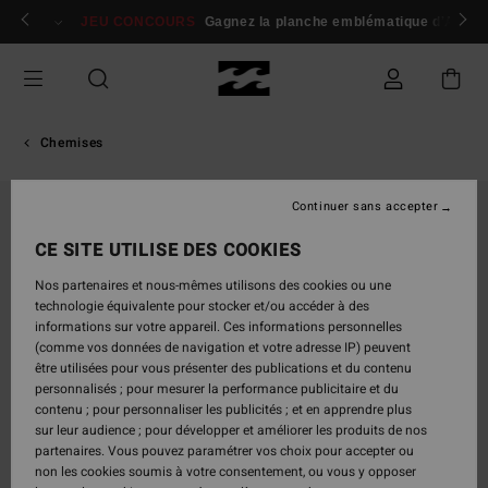
Passer
 membres
Se connecter / s'inscrire
JEU CONCOURS
Gagnez la planche emblématique d'Andy I
à
l'information
sur
le
produit
Chemises
Continuer sans accepter
CE SITE UTILISE DES COOKIES
Nos partenaires et nous-mêmes utilisons des cookies ou une
technologie équivalente pour stocker et/ou accéder à des
informations sur votre appareil. Ces informations personnelles
(comme vos données de navigation et votre adresse IP) peuvent
être utilisées pour vous présenter des publications et du contenu
personnalisés ; pour mesurer la performance publicitaire et du
contenu ; pour personnaliser les publicités ; et en apprendre plus
sur leur audience ; pour développer et améliorer les produits de nos
partenaires. Vous pouvez paramétrer vos choix pour accepter ou
non les cookies soumis à votre consentement, ou vous y opposer