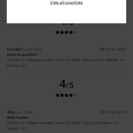
View all countries
Je recommande ce produit
4
/5
Leonard
20 juin 2026
Achat vérifié
Drole de question !
Confort
: 4
Rapport qualité / prix
: 4
Taille
: Taille parfaite
Matière
: 4
/5
/5
/5
Coloris
: 4
/5
4
/5
Tara
2 juin 2026
Achat vérifié
Belle matière
Confort
: 5
Rapport qualité / prix
: 2
Taille
: Trop petit
Matière
: 5
/5
/5
/5
Coloris
: 5
/5