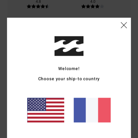
4.8
4.0
Taille
Matière
4.8
Trop petit
Trop grand
Coloris
4.8
Welcome!
Choose your ship-to country
5
/5
Marie-Christine
2 juillet 2026
Achat vérifié
Qualité du tissu, très légère, belle coupe
Confort
: 5
Rapport qualité / prix
: 5
Taille
: Taille parfaite
Matière
: 5
/5
/5
/5
Coloris
: 5
/5