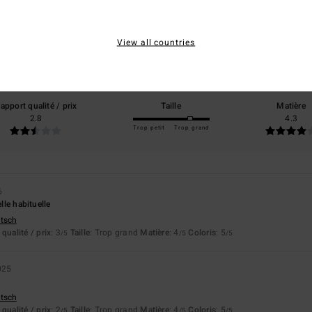
3.3
/5
View all countries
basé sur
4 avis vérifiés
depuis octobre 2025
25% de nos clients recommandent ce produit
apport qualité / prix
Taille
Matière
2.8
4.3
Trop petit
Trop grand
6
elle habituelle
utsch
qualité / prix
: 3
Taille
: Trop grand
Matière
: 4
Coloris
: 5
/5
/5
/5
025
utsch
qualité / prix
: 2
Taille
: Trop grand
Matière
: 4
Coloris
: 5
/5
/5
/5