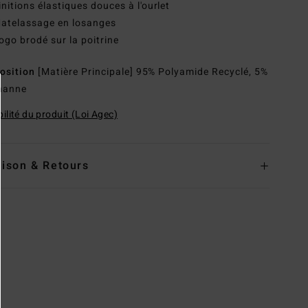
initions élastiques douces à l'ourlet
atelassage en losanges
ogo brodé sur la poitrine
osition
[Matière Principale] 95% Polyamide Recyclé, 5%
hanne
ilité du produit (Loi Agec)
aison & Retours