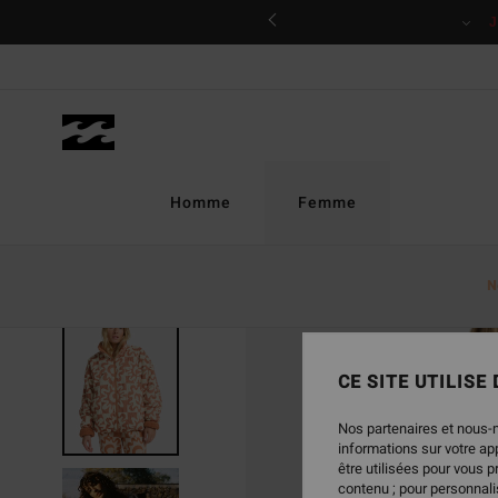
Passer
 / s'inscrire
à
l'information
sur
le
produit
Homme
Femme
N
RUPTURE DE STOCK
CE SITE UTILISE
Nos partenaires et nous-
informations sur votre a
être utilisées pour vous 
contenu ; pour personnalis