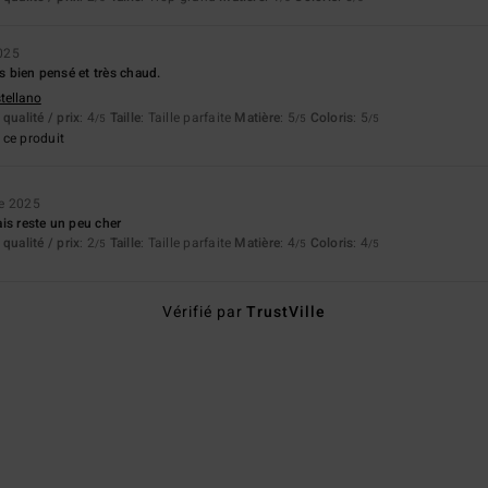
025
ès bien pensé et très chaud.
stellano
qualité / prix
: 4
Taille
: Taille parfaite
Matière
: 5
Coloris
: 5
/5
/5
/5
ce produit
e 2025
is reste un peu cher
qualité / prix
: 2
Taille
: Taille parfaite
Matière
: 4
Coloris
: 4
/5
/5
/5
Vérifié par
TrustVille