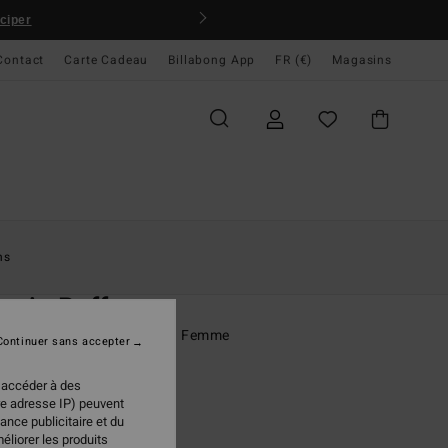
iciper
BILLAB
Contact
Carte Cadeau
Billabong App
FR (€)
Magasins
ccueil
Femme
Vêtements
Vestes & Manteaux
ns
O
mic Puffer
 en duvet réversible Marron Femme
Continuer sans accepter
(4 Avis)
 accéder à des
ONUS
re adresse IP) peuvent
,95 €
ance publicitaire et du
éliorer les produits