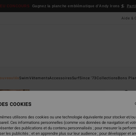
JEU CONCOURS
Gagnez la planche emblématique d'Andy Irons 🏄
Part
Aide & 
Page D'a
ouveautés
Swim
Vêtements
Accessoires
Surf
Since '73
Collections
Bons Pla
ÉC
Cos
Veste
 DES COOKIES
3.3
mêmes utilisons des cookies ou une technologie équivalente pour stocker et/ou
ECO-B
ppareil. Ces informations personnelles (comme vos données de navigation et vot
159
présenter des publications et du contenu personnalisés ; pour mesurer la perform
er les publicités ; et en apprendre plus sur leur audience ; pour développer et am