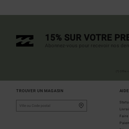
15% SUR VOTRE P
Abonnez-vous pour recevoir nos dern
(*) Offre
TROUVER UN MAGASIN
AIDE
Stat
Livra
Faire
Paie