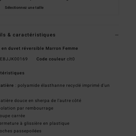
Sélectionnez une taille
ils & caractéristiques
 en duvet réversible Marron Femme
EBJJK00169
Code couleur
clt0
téristiques
atière
: polyamide élasthanne recyclé imprimé d'un
é
atière douce en sherpa de l'autre côté
solation par rembourrage
oupe carrée
ermeture à glissière en plastique
oches passepoilées