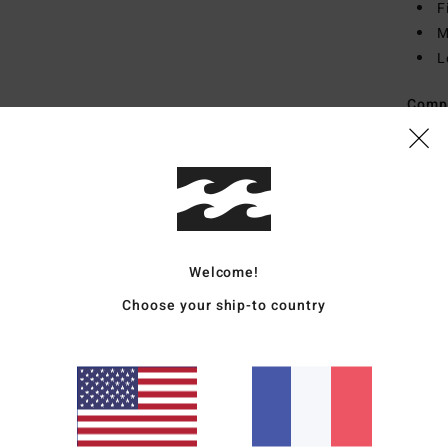
F
M
L
Comp
Élast
Traçab
Livr
Welcome!
Choose your ship-to country
Note moyenne