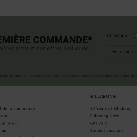
Collection
REMIÈRE COMMANDE*
ières actus et nos offres exclusives.
 valable en ligne pour les nouveaux inscrits - Conditions détaillées disponibles dans l'email de
BILLABONG
ut de la commande
50 Years of Billabong
ison
Billabong Crew
 un retour
Gift Card
ment
Student discount