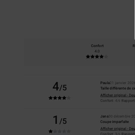
Confort
R
4.0
4
Paula
21 janvier 202
/5
Taille différente de c
Afficher original - De
Confort
: 4
Rapport 
/5
1
Jana
30 décembre 2
/5
Coupe imparfaite
Afficher original - De
Confort
: 3
Rapport 
/5