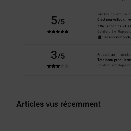
Irene
23 novembre 2
5
/5
C'est merveilleux, tr
Afficher original - Ca
Confort
: 5
Rapport 
/5
Je recommande 
3
/5
Frederique
11 octobr
Très beau produit ma
Confort
: 4
Rapport 
/5
Articles vus récemment