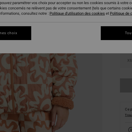
 pouvez paramétrer vos choix pour accepter ou non les cookies soumis à votre 
okies concernés ne relèvent pas de votre consentement (tels que certains cook
Coule
informations, consultez notre :
Politique d'utilisation des cookies
et
Politique de c
mes choix
Tou
XS
Ce p
Trou