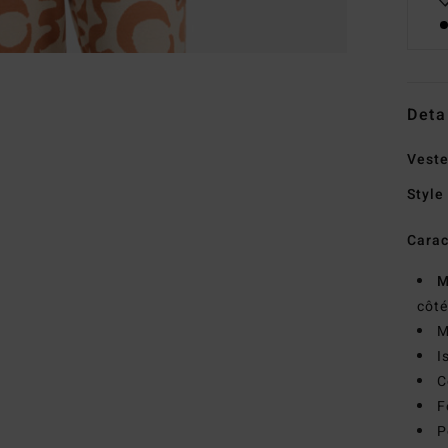
Deta
Veste
Style
Carac
M
côt
M
I
C
F
P