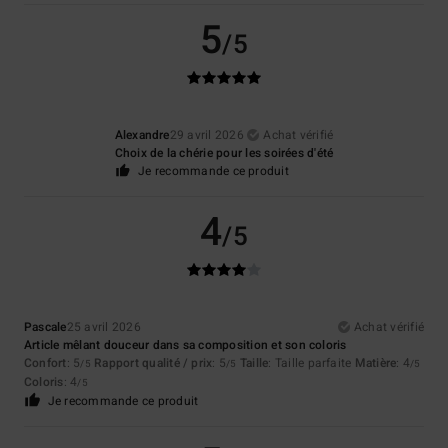
5
/5
Alexandre
29 avril 2026
Achat vérifié
Choix de la chérie pour les soirées d'été
Je recommande ce produit
4
/5
Pascale
25 avril 2026
Achat vérifié
Article mêlant douceur dans sa composition et son coloris
Confort
: 5
Rapport qualité / prix
: 5
Taille
: Taille parfaite
Matière
: 4
/5
/5
/5
Coloris
: 4
/5
Je recommande ce produit