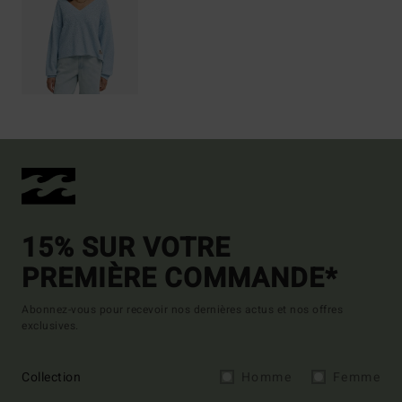
15% SUR VOTRE
PREMIÈRE COMMANDE*
Abonnez-vous pour recevoir nos dernières actus et nos offres
exclusives.
Collection
Homme
Femme