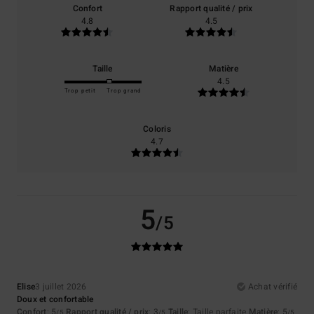
Confort
Rapport qualité / prix
4.8
4.5
Taille
Matière
4.5
Trop petit
Trop grand
Coloris
4.7
5
/5
Elise
3 juillet 2026
Achat vérifié
Doux et confortable
Confort
: 5
Rapport qualité / prix
: 3
Taille
: Taille parfaite
Matière
: 5
/5
/5
/5