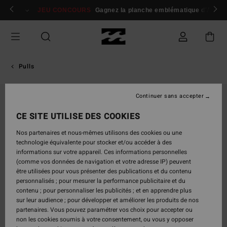
Passer
 membres
Se connecter / s'inscrire
JEU CONCOURS
Gagnez la planche emblématique d'Andy I
à
l'information
sur
le
produit
Pulls
Continuer sans accepter
CE SITE UTILISE DES COOKIES
Nos partenaires et nous-mêmes utilisons des cookies ou une
technologie équivalente pour stocker et/ou accéder à des
informations sur votre appareil. Ces informations personnelles
(comme vos données de navigation et votre adresse IP) peuvent
être utilisées pour vous présenter des publications et du contenu
personnalisés ; pour mesurer la performance publicitaire et du
contenu ; pour personnaliser les publicités ; et en apprendre plus
sur leur audience ; pour développer et améliorer les produits de nos
partenaires. Vous pouvez paramétrer vos choix pour accepter ou
non les cookies soumis à votre consentement, ou vous y opposer