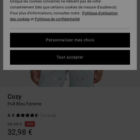
lorsque les cookies concernés ne relèvent pas de votre
consentement (tels que certains cookies de mesure d’audience).
Pour plus d'informations, consultez notre :
Politique d'utilisation
des cookies
et
Politique de confidentialité
Personnaliser mes choix
Tout accepter
Cozy
Pull Bleu Femme
4.9
(14 Avis)
65,95 €
50%
32,98 €