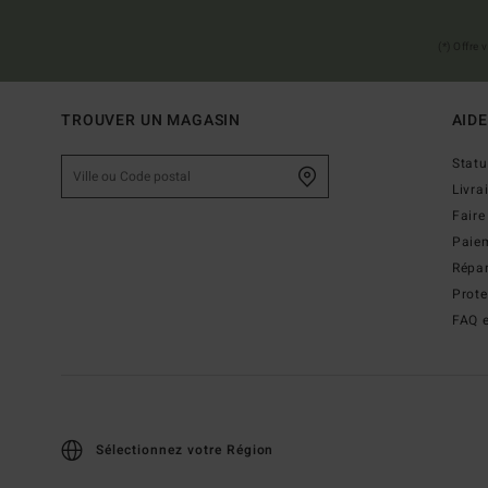
(*) Offre
TROUVER UN MAGASIN
AIDE
Stat
Livra
Faire
Paie
Répar
Prot
FAQ e
Sélectionnez votre Région