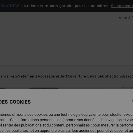
ONG CREW
Livraison et retours gratuits pour les membres
Se connecter
Aide & 
Page D'a
ardshorts
Vêtements
Accessoires
Surf
Adventure Division
Collections
Garç
Cr
Débar
 DES COOKIES
15,
mêmes utilisons des cookies ou une technologie équivalente pour stocker et/ou
ppareil. Ces informations personnelles (comme vos données de navigation et vot
présenter des publications et du contenu personnalisés ; pour mesurer la perform
Coule
er les publicités ; et en apprendre plus sur leur audience ; pour développer et am