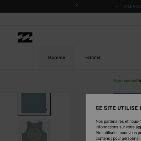
Passer
ciper
BILLAB
à
l'information
sur
le
produit
Homme
Femme
Nouveautés
Bo
RUPTURE DE STOCK
CE SITE UTILISE
Nos partenaires et nous-
informations sur votre a
être utilisées pour vous 
contenu ; pour personnalis