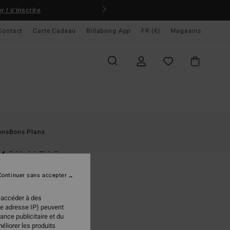
 / s'inscrire
Contact
Carte Cadeau
Billabong App
FR (€)
Magasins
ccueil
Homme
Garçons
T-Shirts
ons
Bons Plans
ayon Wave
deur Bleu Garçon 8-16 ans
Continuer sans accepter
95 €
 accéder à des
re adresse IP) peuvent
ance publicitaire et du
Washed Blue
ur
éliorer les produits