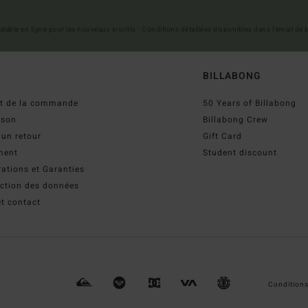
 valable en ligne pour les nouveaux inscrits - Conditions détaillées disponibles dans l'email de
BILLABONG
ut de la commande
50 Years of Billabong
ison
Billabong Crew
 un retour
Gift Card
ment
Student discount
ations et Garanties
ection des données
t contact
Conditions 