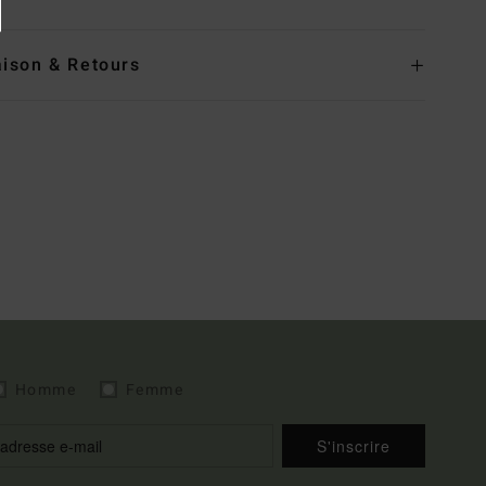
aison & Retours
Homme
Femme
S'inscrire