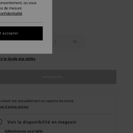
consentement, ou vous
ies de mesure
onfidentialité
t accepter
S
M
L
XL
ir le Guide des tailles
Indisponible
roduit est actuellement en rupture de stock.
ver d'autres options
Voir la disponibilité en magasin
Sélectionnez une taille