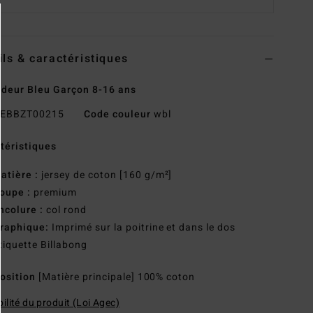
ils & caractéristiques
deur Bleu Garçon 8-16 ans
EBBZT00215
Code couleur
wbl
téristiques
atière :
jersey de coton [160 g/m²]
oupe :
premium
ncolure :
col rond
raphique:
Imprimé sur la poitrine et dans le dos
tiquette Billabong
osition
[Matière principale] 100% coton
ilité du produit (Loi Agec)