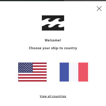
Deta
Débar
Style
Welcome!
Choose your ship-to country
Carac
M
C
E
G
É
Comp
View all countries
Traçab