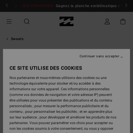
Passer
 membres
Se connecter / s'inscrire
JEU CONCOURS
Gagnez la planche emblématique d'Andy I
à
l'information
sur
le
produit
Sweats
Continuer sans accepter
RUPTURE DE STOCK
CE SITE UTILISE DES COOKIES
Nos partenaires et nous-mêmes utilisons des cookies ou une
technologie équivalente pour stocker et/ou accéder à des
informations sur votre appareil. Ces informations personnelles
(comme vos données de navigation et votre adresse IP) peuvent
être utilisées pour vous présenter des publications et du contenu
personnalisés ; pour mesurer la performance publicitaire et du
contenu ; pour personnaliser les publicités ; et en apprendre plus
sur leur audience ; pour développer et améliorer les produits de nos
partenaires. Vous pouvez paramétrer vos choix pour accepter ou
non les cookies soumis à votre consentement, ou vous y opposer