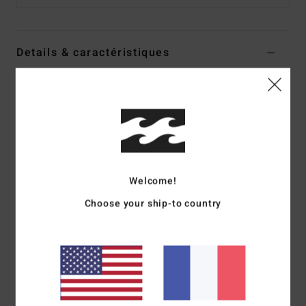
Details & caractéristiques
Sweat Rose Femme
Style
EBJFT00144
Code couleur
mfq0
Caractéristiques
Collection :
Collection Sol Searcher
Welcome!
Matière :
molleton flammé en coton
coupe :
coupe courte et large
Choose your ship-to country
Col :
col rond
Manches :
manches longues
Fermeture :
modèle sans fermeture
Logotage :
Logo brodé sur le devant
Autres caractéristiques :
col, bas du corps et poignets
dans la même matière