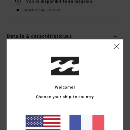
Voir la disponibilité en magasin
Sélectionnez une taille
Details & caractéristiques
Maillot de bain une pièce Rouge Femme
Style
ABJX100203
Code couleur
brk
Caractéristiques
Matière :
Matière recyclée douce et stretch en polyester
Welcome!
et élasthanne
Choose your ship-to country
Coupe :
Coupe Hike
Encolure :
Décolleté plongeant
Bretelles :
fermeture et bretelles réglables
Couvrance :
couvrance minimale
Échancrure :
échancrure haute sur la jambe