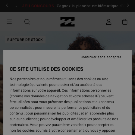
Passer
 membres
Se connecter / s'inscrire
JEU CONCOURS
Gagnez la planche emblématique d'Andy I
à
l'information
sur
le
produit
RUPTURE DE STOCK
Continuer sans accepter
CE SITE UTILISE DES COOKIES
Nos partenaires et nous-mêmes utilisons des cookies ou une
technologie équivalente pour stocker et/ou accéder à des
informations sur votre appareil. Ces informations personnelles
(comme vos données de navigation et votre adresse IP) peuvent
être utilisées pour vous présenter des publications et du contenu
personnalisés ; pour mesurer la performance publicitaire et du
contenu ; pour personnaliser les publicités ; et en apprendre plus
sur leur audience ; pour développer et améliorer les produits de nos
partenaires. Vous pouvez paramétrer vos choix pour accepter ou
non les cookies soumis à votre consentement, ou vous y opposer