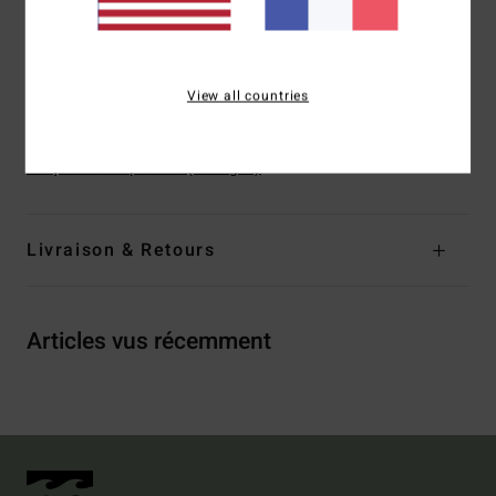
Autres caractéristiques : Armatures
Anneau sur les bretelles
View all countries
Composition
[Matière principale] 78% nylon recyclé, 22%
élasthanne
Traçabilité du produit (Loi Agec)
Livraison & Retours
Articles vus récemment