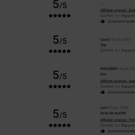
5
/5
...
Afficher original - Eng
Confort
: 5
Rapport 
/5
Je recommande 
5
/5
Louis
19 juin 2026
Top
Confort
: 5
Rapport 
/5
MASSIMO
19 juin 2
5
/5
Xcv
Afficher original - Ita
Confort
: 5
Rapport 
/5
Je recommande 
Luis
18 juin 2026
5
/5
tissu de qualité
Afficher original - Po
Confort
: 5
Rapport 
/5
Je recommande 