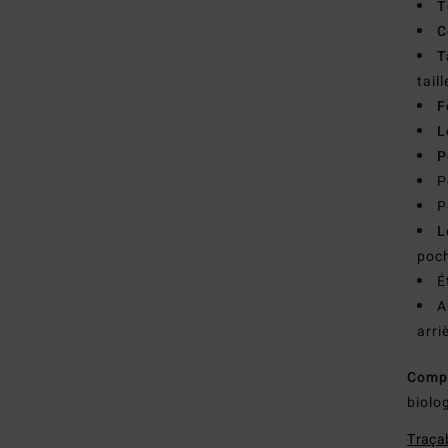
T
C
T
taill
F
L
P
P
P
L
poch
É
A
arri
Comp
biolo
Traçab