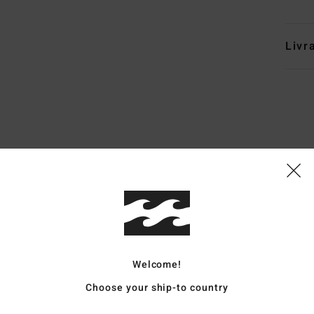
Livr
Note moyenne
4.9
/5
basé sur
19 avis vérifiés
depuis septembre 2025
84% de nos clients recommandent ce produit
Welcome!
Choose your ship-to country
apport qualité / prix
Taille
Matière
4.3
4.8