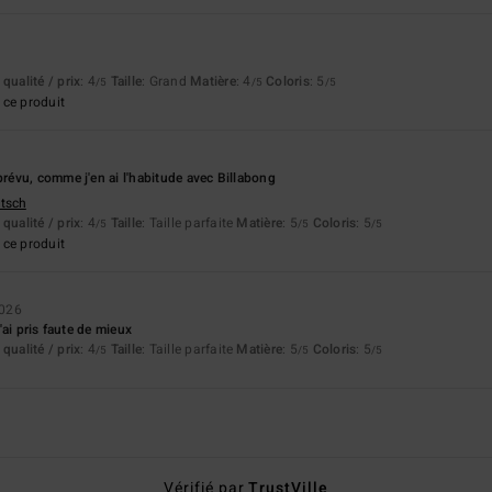
qualité / prix
: 4
Taille
: Grand
Matière
: 4
Coloris
: 5
/5
/5
/5
ce produit
évu, comme j'en ai l'habitude avec Billabong
utsch
qualité / prix
: 4
Taille
: Taille parfaite
Matière
: 5
Coloris
: 5
/5
/5
/5
ce produit
2026
ai pris faute de mieux
qualité / prix
: 4
Taille
: Taille parfaite
Matière
: 5
Coloris
: 5
/5
/5
/5
Vérifié par
TrustVille