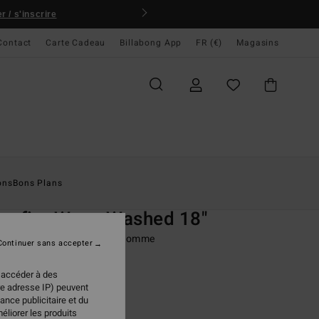
 / s'inscrire
Contact
Carte Cadeau
Billabong App
FR (€)
Magasins
ccueil
Homme
Vêtements
Shorts
Shorts Hybrides
ons
Bons Plans
O
ssfire Wave Washed 18"
 submersible hybride Noir homme
Continuer sans accepter
(19 Avis)
 accéder à des
ONUS
re adresse IP) peuvent
95 €
ance publicitaire et du
éliorer les produits