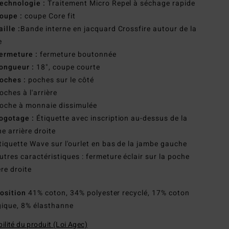
echnologie :
Traitement Micro Repel à séchage rapide
oupe :
coupe Core fit
aille :
Bande interne en jacquard Crossfire autour de la
e
ermeture :
fermeture boutonnée
ongueur :
18", coupe courte
oches :
poches sur le côté
oches à l'arrière
oche à monnaie dissimulée
ogotage :
Étiquette avec inscription au-dessus de la
e arrière droite
tiquette Wave sur l'ourlet en bas de la jambe gauche
utres caractéristiques : fermeture éclair sur la poche
ère droite
osition
41% coton, 34% polyester recyclé, 17% coton
gique, 8% élasthanne
ilité du produit (Loi Agec)