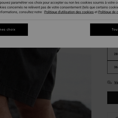
 pouvez paramétrer vos choix pour accepter ou non les cookies soumis à votre 
okies concernés ne relèvent pas de votre consentement (tels que certains cook
Coule
informations, consultez notre :
Politique d'utilisation des cookies
et
Politique de c
mes choix
Tou
28
36
Vo