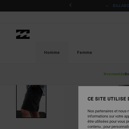
Passer
ciper
BILLAB
à
l'information
sur
le
produit
Homme
Femme
Nouveautés
Bo
CE SITE UTILISE
Nos partenaires et nous-
informations sur votre a
être utilisées pour vous 
contenu ; pour personnalis