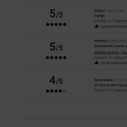
5
Gilles
31 mai 2026
/5
Parfait
Confort
: 4
Rapport 
/5
Je recommande 
Markus
29 mai 2026
5
/5
Exactement comme pr
Afficher original - De
Confort
: 5
Rapport 
/5
Je recommande 
4
/5
Anne Marie
27 mai 
Un bon produit que j'
Confort
: 5
Rapport 
/5