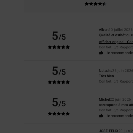
Albert
10 juillet 2026
5
/5
Qualité et esthétique
Afficher original - Ca
Confort
: 5
Rapport 
/5
Je recommande 
5
/5
Natacha
26 juin 202
Très bien
Confort
: 5
Rapport 
/5
5
Michel
22 juin 2026
/5
correspond à mes at
Confort
: 5
Rapport 
/5
Je recommande 
JOSE-FELIX
20 juin 