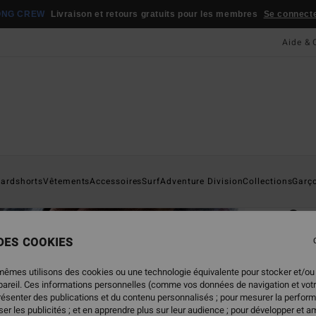
ONG CREW
Livraison et retours gratuits pour les membres
Se connecter
Aide & 
Page D'a
ardshorts
Vêtements
Accessoires
Surf
Adventure Division
Collections
Garç
ÉC
Cro
Short
 DES COOKIES
4.9
mêmes utilisons des cookies ou une technologie équivalente pour stocker et/ou
ECO-B
ppareil. Ces informations personnelles (comme vos données de navigation et vot
65,
présenter des publications et du contenu personnalisés ; pour mesurer la perform
er les publicités ; et en apprendre plus sur leur audience ; pour développer et am