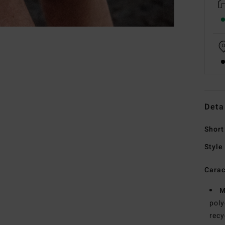
Deta
Short
Style
Carac
M
poly
recy