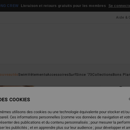
ONG CREW
Livraison et retours gratuits pour les membres
Se connecter
Aide & 
Page D'a
ouveautés
Swim
Vêtements
Accessoires
Surf
Since '73
Collections
Bons Pla
ÉC
Cru
bik
 DES COOKIES
Haut 
mêmes utilisons des cookies ou une technologie équivalente pour stocker et/ou
ppareil. Ces informations personnelles (comme vos données de navigation et vot
50,00
présenter des publications et du contenu personnalisés ; pour mesurer la perform
25,
er les publicités ; et en apprendre plus sur leur audience ; pour développer et am