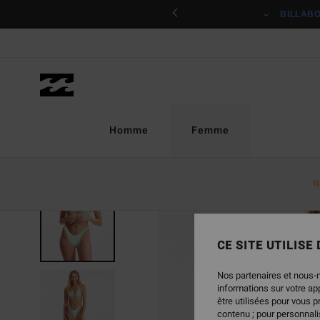
Passer
ciper
BILLAB
à
l'information
sur
le
produit
Homme
Femme
N
ONLY ONLINE
CE SITE UTILISE
Nos partenaires et nous-
informations sur votre a
être utilisées pour vous 
contenu ; pour personnalis