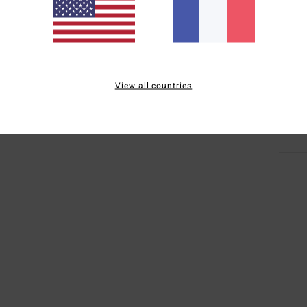
F
I
Comp
Traçab
View all countries
Livr