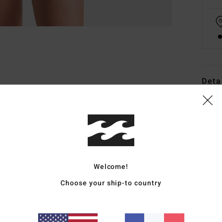
Deta
Haut 
Style
Carac
M
Welcome!
C
Choose your ship-to country
R
B
cou