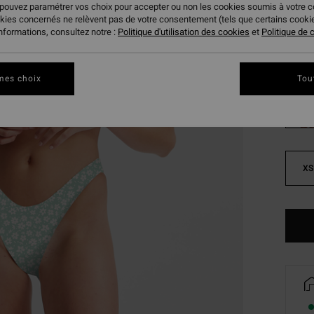
 pouvez paramétrer vos choix pour accepter ou non les cookies soumis à votre 
BONS 
okies concernés ne relèvent pas de votre consentement (tels que certains cook
informations, consultez notre :
Politique d'utilisation des cookies
et
Politique de c
Coule
mes choix
Tou
XS