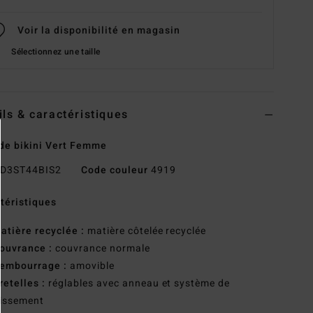
Voir la disponibilité en magasin
Sélectionnez une taille
ils & caractéristiques
de bikini Vert Femme
D3ST44BIS2
Code couleur
4919
téristiques
atière recyclée :
matière côtelée recyclée
ouvrance :
couvrance normale
embourrage :
amovible
retelles :
réglables avec anneau et système de
lissement