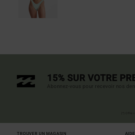
15% SUR VOTRE P
Abonnez-vous pour recevoir nos dern
(*) Offre
TROUVER UN MAGASIN
AIDE