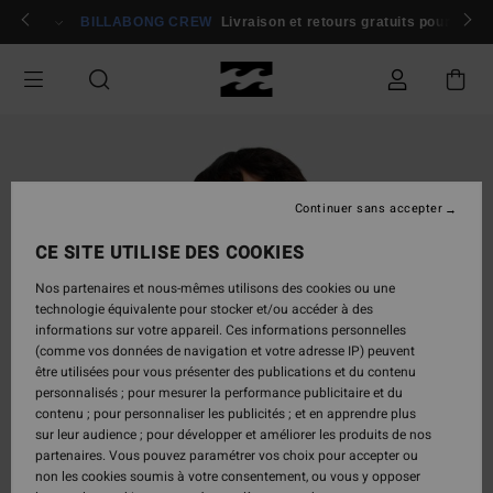
Passer
rons 🏄
Participer
BILLABONG CREW
Livraison et retours gratuits pour les
à
l'information
sur
le
produit
Continuer sans accepter
CE SITE UTILISE DES COOKIES
Nos partenaires et nous-mêmes utilisons des cookies ou une
technologie équivalente pour stocker et/ou accéder à des
informations sur votre appareil. Ces informations personnelles
(comme vos données de navigation et votre adresse IP) peuvent
être utilisées pour vous présenter des publications et du contenu
personnalisés ; pour mesurer la performance publicitaire et du
contenu ; pour personnaliser les publicités ; et en apprendre plus
sur leur audience ; pour développer et améliorer les produits de nos
partenaires. Vous pouvez paramétrer vos choix pour accepter ou
non les cookies soumis à votre consentement, ou vous y opposer