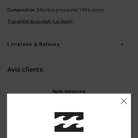
Composition
[Matière principale] 100% coton
Traçabilité du produit (Loi Agec)
Livraison & Retours
Avis clients
Note moyenne
3.5
/5
basé sur
2 avis vérifiés
depuis avril 2026
50% de nos clients recommandent ce produit