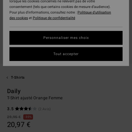
lorsque les cookies concernés ne relèvent pas de votre
consentement (tels que certains cookies de mesure d’audience).
Pour plus d'informations, consultez notre :
Politique d'utilisation
des cookies
et
Politique de confidentialité
Personnaliser mes choix
Tout accepter
T-Shirts
Daily
T-Shirt ajusté Orange Femme
3.5
(2 Avis)
29,95 €
30%
20,97 €