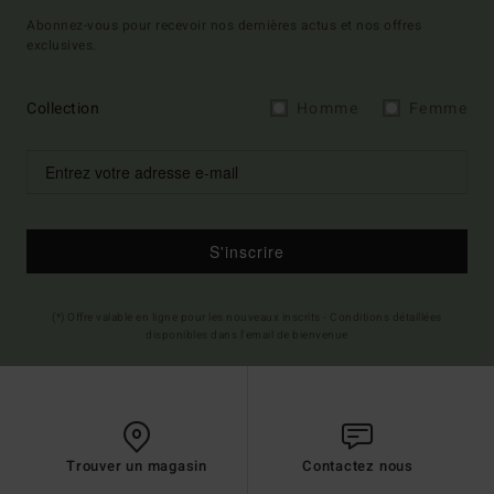
Abonnez-vous pour recevoir nos dernières actus et nos offres
exclusives.
Collection
Homme
Femme
S'inscrire
(*) Offre valable en ligne pour les nouveaux inscrits - Conditions détaillées
disponibles dans l'email de bienvenue
Trouver un magasin
Contactez nous