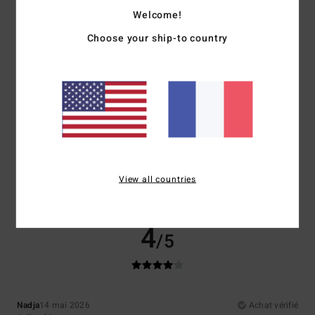
Welcome!
Confort
Rapport qualité / prix
Choose your ship-to country
4.0
4.0
Taille
Matière
4.0
Trop petit
Trop grand
Coloris
5.0
View all countries
4
/5
Nadja
14 mai 2026
Achat vérifié