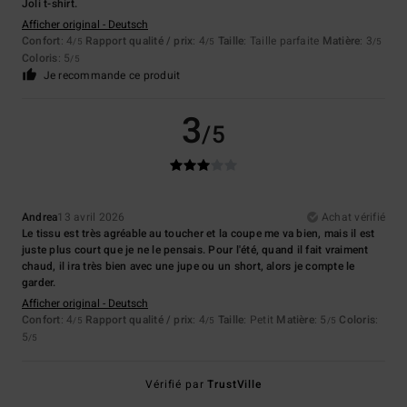
Joli t-shirt.
Afficher original - Deutsch
Confort
: 4
Rapport qualité / prix
: 4
Taille
: Taille parfaite
Matière
: 3
/5
/5
/5
Coloris
: 5
/5
Je recommande ce produit
3
/5
Andrea
13 avril 2026
Achat vérifié
Le tissu est très agréable au toucher et la coupe me va bien, mais il est
juste plus court que je ne le pensais. Pour l'été, quand il fait vraiment
chaud, il ira très bien avec une jupe ou un short, alors je compte le
garder.
Afficher original - Deutsch
Confort
: 4
Rapport qualité / prix
: 4
Taille
: Petit
Matière
: 5
Coloris
:
/5
/5
/5
5
/5
Vérifié par
TrustVille