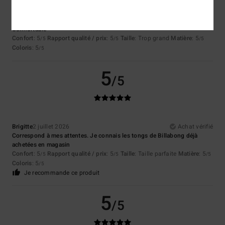
Lambert
2 juillet 2026
Achat vérifié
Comfortable
Confort
: 5
Rapport qualité / prix
: 5
Taille
: Trop grand
Matière
: 5
/5
/5
/5
Coloris
: 5
/5
5
/5
Brigitte
2 juillet 2026
Achat vérifié
Correspond à mes attentes. Je connais les tongs de Billabong déjà
achetées en magasin
Confort
: 5
Rapport qualité / prix
: 5
Taille
: Taille parfaite
Matière
: 5
/5
/5
/5
Coloris
: 5
/5
Je recommande ce produit
5
/5