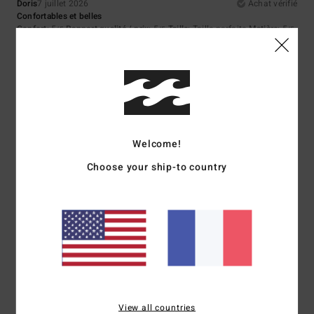
Doris
7 juillet 2026
Achat vérifié
Confortables et belles
Confort
: 5
Rapport qualité / prix
: 5
Taille
: Taille parfaite
Matière
: 5
/5
/5
/5
Coloris
: 5
/5
Je recommande ce produit
5
/5
Welcome!
Adriana
6 juillet 2026
Achat vérifié
Choose your ship-to country
elles sont confortables
Afficher original - Castellano
Confort
: 5
Rapport qualité / prix
: 5
Taille
: Taille parfaite
Matière
: 4
/5
/5
/5
Coloris
: 5
/5
Je recommande ce produit
5
/5
View all countries