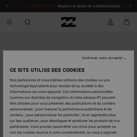
Passer
 membres
Se connecter / s'inscrire
JEU CONCOURS
Gagnez la planche emblématique d'Andy I
à
l'information
sur
le
produit
Continuer sans accepter
CE SITE UTILISE DES COOKIES
Nos partenaires et nous-mêmes utilisons des cookies ou une
technologie équivalente pour stocker et/ou accéder à des
informations sur votre appareil. Ces informations personnelles
(comme vos données de navigation et votre adresse IP) peuvent
être utilisées pour vous présenter des publications et du contenu
personnalisés ; pour mesurer la performance publicitaire et du
contenu ; pour personnaliser les publicités ; et en apprendre plus
sur leur audience ; pour développer et améliorer les produits de nos
partenaires. Vous pouvez paramétrer vos choix pour accepter ou
non les cookies soumis à votre consentement, ou vous y opposer