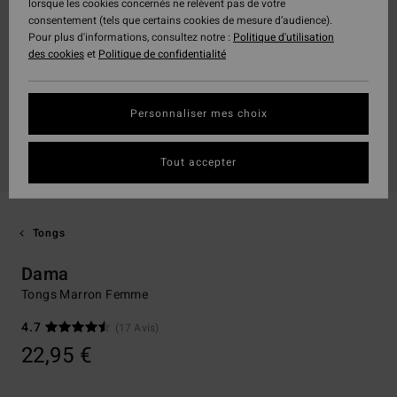
lorsque les cookies concernés ne relèvent pas de votre
consentement (tels que certains cookies de mesure d’audience).
Pour plus d'informations, consultez notre :
Politique d'utilisation
des cookies
et
Politique de confidentialité
Personnaliser mes choix
Tout accepter
Tongs
Dama
Tongs Marron Femme
4.7
(17 Avis)
22,95 €