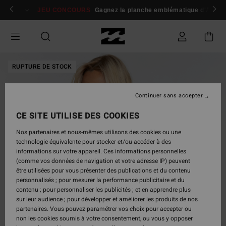
Passer
 membres
Se connecter / s'inscrire
JEU CONCOURS
Gagnez la planche emblématique d'Andy I
à
l'information
sur
le
produit
RUPTURE DE STOCK
Continuer sans accepter
CE SITE UTILISE DES COOKIES
Nos partenaires et nous-mêmes utilisons des cookies ou une
technologie équivalente pour stocker et/ou accéder à des
informations sur votre appareil. Ces informations personnelles
(comme vos données de navigation et votre adresse IP) peuvent
être utilisées pour vous présenter des publications et du contenu
personnalisés ; pour mesurer la performance publicitaire et du
contenu ; pour personnaliser les publicités ; et en apprendre plus
sur leur audience ; pour développer et améliorer les produits de nos
partenaires. Vous pouvez paramétrer vos choix pour accepter ou
non les cookies soumis à votre consentement, ou vous y opposer