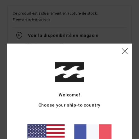
Ce produit est actuellement en rupture de stock.
Trouver d'autres options
Voir la disponibilité en magasin
Sélectionnez une taille
Details & caractéristiques
T-shirt Blanc Femme
Welcome!
Style
EBJZT00206
Code couleur
anw
Choose your ship-to country
Caractéristiques
Matière :
coton
Col :
col rond