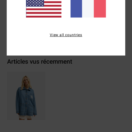
Composition
[Matière principale] 100% coton
Traçabilité du produit (Loi Agec)
View all countries
Livraison & Retours
Articles vus récemment