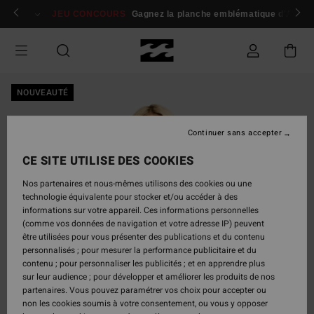
Passer
 membres
Se connecter / s'inscrire
JEU CONCOURS
Gagnez la planche emblématique d'Andy I
à
l'information
sur
le
produit
NOUVEAUTÉ
Continuer sans accepter
CE SITE UTILISE DES COOKIES
Nos partenaires et nous-mêmes utilisons des cookies ou une
technologie équivalente pour stocker et/ou accéder à des
informations sur votre appareil. Ces informations personnelles
(comme vos données de navigation et votre adresse IP) peuvent
être utilisées pour vous présenter des publications et du contenu
personnalisés ; pour mesurer la performance publicitaire et du
contenu ; pour personnaliser les publicités ; et en apprendre plus
sur leur audience ; pour développer et améliorer les produits de nos
partenaires. Vous pouvez paramétrer vos choix pour accepter ou
non les cookies soumis à votre consentement, ou vous y opposer