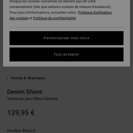
lorsque les cookies concernés ne relèvent pas de votre
consentement (tels que certains cookies de mesure d’audience).
Pour plus d'informations, consultez notre :
Politique d'utilisation
des cookies
et
Politique de confidentialité
Personnaliser mes choix
Tout accepter
Vestes & Manteaux
Denim Shore
Veste en jean Bleu Femme
139,95 €
Bleach
Couleur