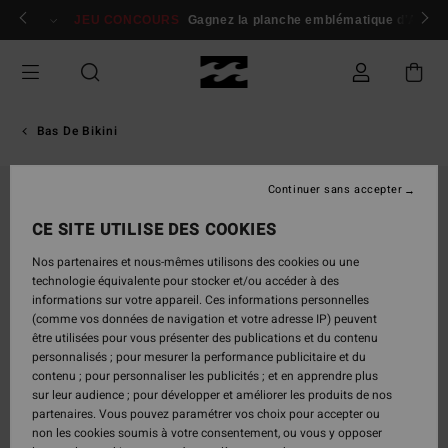
Passer
 membres
Se connecter / s'inscrire
JEU CONCOURS
Gagnez la planche emblématique d'Andy I
à
l'information
sur
le
produit
Bas De Bikini
Continuer sans accepter
CE SITE UTILISE DES COOKIES
Nos partenaires et nous-mêmes utilisons des cookies ou une
technologie équivalente pour stocker et/ou accéder à des
informations sur votre appareil. Ces informations personnelles
(comme vos données de navigation et votre adresse IP) peuvent
être utilisées pour vous présenter des publications et du contenu
personnalisés ; pour mesurer la performance publicitaire et du
contenu ; pour personnaliser les publicités ; et en apprendre plus
sur leur audience ; pour développer et améliorer les produits de nos
partenaires. Vous pouvez paramétrer vos choix pour accepter ou
non les cookies soumis à votre consentement, ou vous y opposer