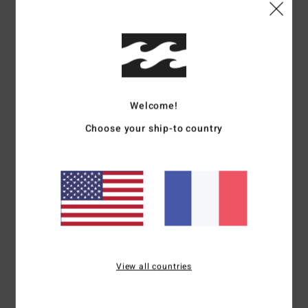
/5
basé sur
3 avis vérifiés
depuis avril 2026
0% de nos clients recommandent ce produit
Confort
Rapport qualité / prix
Welcome!
3.0
4.0
Choose your ship-to country
Taille
Matière
5.0
Trop petit
Trop grand
Coloris
5.0
View all countries
3
/5