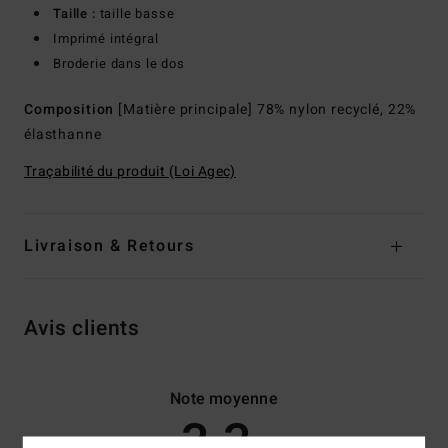
Taille :
taille basse
Imprimé intégral
Broderie dans le dos
Composition
[Matière principale] 78% nylon recyclé, 22%
élasthanne
Traçabilité du produit (Loi Agec)
Livraison & Retours
Avis clients
Note moyenne
3.3