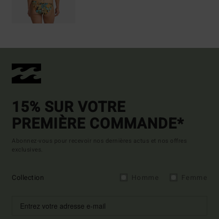
15% SUR VOTRE
PREMIÈRE COMMANDE*
Abonnez-vous pour recevoir nos dernières actus et nos offres
exclusives.
Collection
Homme
Femme