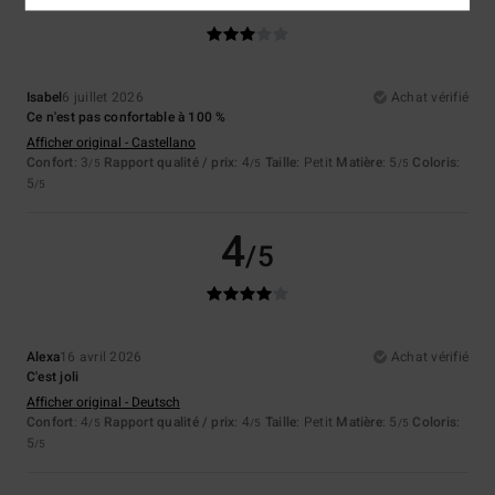
Isabel
6 juillet 2026
Achat vérifié
Ce n'est pas confortable à 100 %
Afficher original - Castellano
Confort
: 3
Rapport qualité / prix
: 4
Taille
: Petit
Matière
: 5
Coloris
:
/5
/5
/5
5
/5
4
/5
Alexa
16 avril 2026
Achat vérifié
C'est joli
Afficher original - Deutsch
Confort
: 4
Rapport qualité / prix
: 4
Taille
: Petit
Matière
: 5
Coloris
:
/5
/5
/5
5
/5