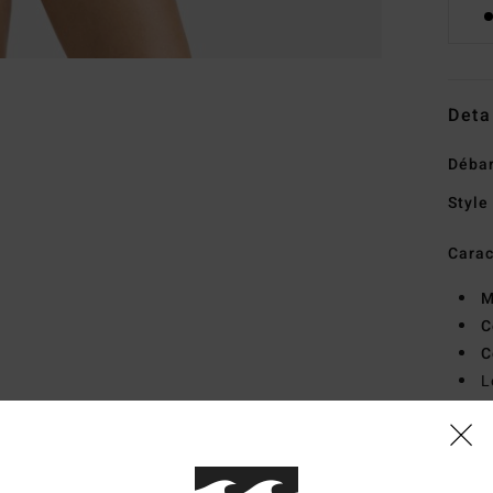
Deta
Déba
Style
Carac
M
C
C
L
P
Comp