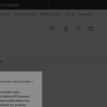
 / s'inscrire
Contact
Carte Cadeau
Billabong App
FR (€)
Magasins
ccueil
Femme
Vêtements
T-Shirts
ns
 It
deur Bleu Femme
Continuer sans accepter
(2 Avis)
95 €
 accéder à des
re adresse IP) peuvent
ance publicitaire et du
éliorer les produits
Ink
ur