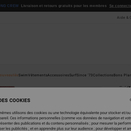
ONG CREW
Livraison et retours gratuits pour les membres
Se connecter
Aide & 
Page D'a
ouveautés
Swim
Vêtements
Accessoires
Surf
Since '73
Collections
Bons Pla
Dig
Débar
 DES COOKIES
4.5
35,
mêmes utilisons des cookies ou une technologie équivalente pour stocker et/ou
ppareil. Ces informations personnelles (comme vos données de navigation et vot
présenter des publications et du contenu personnalisés ; pour mesurer la perform
er les publicités ; et en apprendre plus sur leur audience ; pour développer et am
Coule