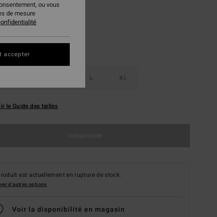
consentement, ou vous
ies de mesure
onfidentialité
t accepter
S
M
L
XL
ir le Guide des tailles
Indisponible
roduit est actuellement en rupture de stock.
ver d'autres options
Voir la disponibilité en magasin