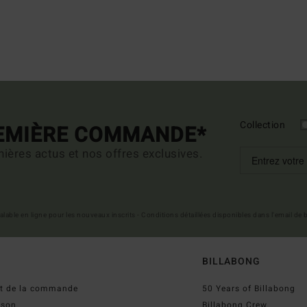
Collection
REMIÈRE COMMANDE*
ières actus et nos offres exclusives.
 valable en ligne pour les nouveaux inscrits - Conditions détaillées disponibles dans l'email de
BILLABONG
ut de la commande
50 Years of Billabong
ison
Billabong Crew