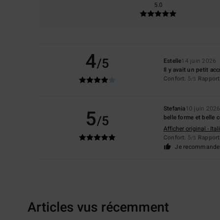
5.0
4
/5
Estelle
14 juin 2026
Il y avait un petit a
Confort
: 5
Rapport 
/5
Stefania
10 juin 202
5
/5
belle forme et belle 
Afficher original - Ita
Confort
: 5
Rapport 
/5
Je recommande 
Articles vus récemment