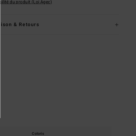
ilité du produit (Loi Agec)
aison & Retours
Coloris