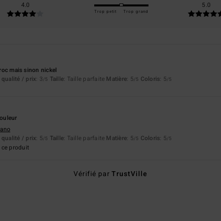
4.0
5.0
Trop petit
Trop grand
ccroc mais sinon nickel
qualité / prix
: 3
Taille
: Taille parfaite
Matière
: 5
Coloris
: 5
/5
/5
/5
6
couleur
liano
qualité / prix
: 5
Taille
: Taille parfaite
Matière
: 5
Coloris
: 5
/5
/5
/5
ce produit
Vérifié par
TrustVille