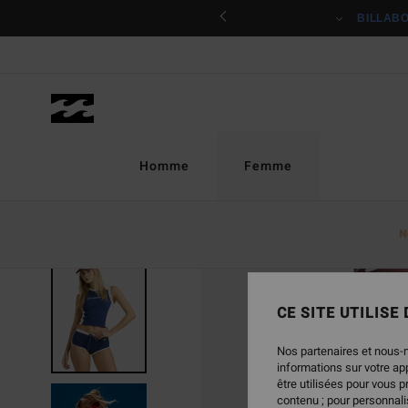
Passer
ciper
BILLAB
à
l'information
sur
le
produit
Homme
Femme
N
RUPTURE DE STOCK
CE SITE UTILISE
Nos partenaires et nous-
informations sur votre a
être utilisées pour vous 
contenu ; pour personnalis