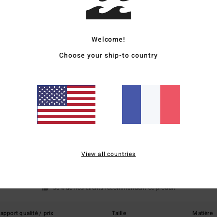
Traçab
Livr
Welcome!
Choose your ship-to country
Note moyenne
4.5
/5
View all countries
basé sur
2 avis vérifiés
depuis juin 2026
50% de nos clients recommandent ce produit
apport qualité / prix
Taille
Matière