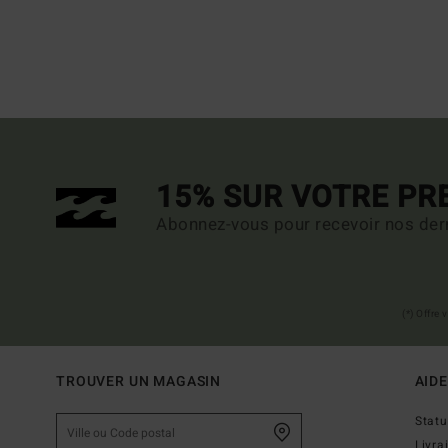
15% SUR VOTRE P
Abonnez-vous pour recevoir nos dern
(*) Offre
TROUVER UN MAGASIN
AIDE
Stat
Livra