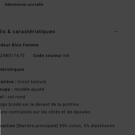
Sélectionnez une taille
ils & caractéristiques
rdeur Bleu Femme
24B011670
Code couleur
ink
téristiques
atière :
tricot texturé
oupe :
modèle ajusté
ol :
col rond
ogo brodé sur le devant de la poitrine
ans contrastés sur les côtés et les épaules
osition
[Matière principale] 95% coton, 5% élasthanne