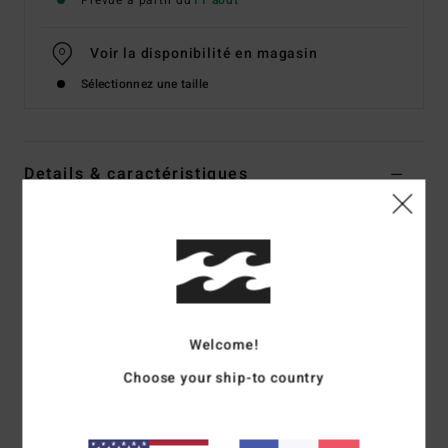
Prévue à partir du
11 août
Voir la disponibilité en magasin
Sélectionnez une taille
Details & caractéristiques
T-Shirt manches courtes Noir Femme
Style
EBJZT00643
Code couleur
ofb
Caractéristiques
Matière :
70 % coton BCI, 30 % coton recyclé
Welcome!
Coupe :
Regular
Choose your ship-to country
Col rond
Graphisme sur le devant