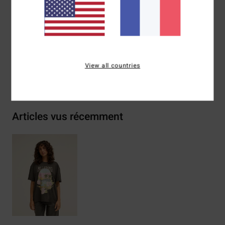
Composition
[Matière principale] 70% coton, 30% coton
recyclé
Traçabilité du produit (Loi Agec)
View all countries
Livraison & Retours
Articles vus récemment