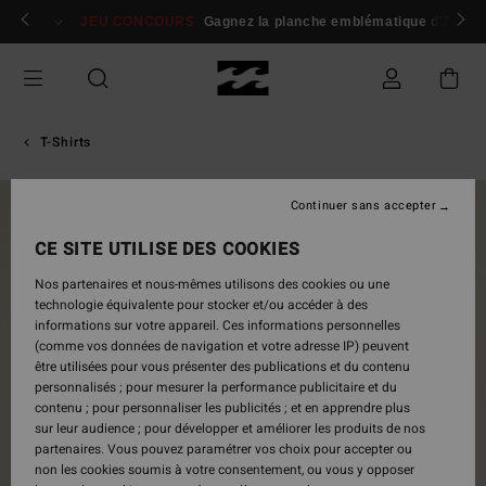
Passer
 membres
Se connecter / s'inscrire
JEU CONCOURS
Gagnez la planche emblématique d'Andy I
à
l'information
sur
le
produit
T-Shirts
Continuer sans accepter
NOUVEAUTÉ
CE SITE UTILISE DES COOKIES
Nos partenaires et nous-mêmes utilisons des cookies ou une
technologie équivalente pour stocker et/ou accéder à des
informations sur votre appareil. Ces informations personnelles
(comme vos données de navigation et votre adresse IP) peuvent
être utilisées pour vous présenter des publications et du contenu
personnalisés ; pour mesurer la performance publicitaire et du
contenu ; pour personnaliser les publicités ; et en apprendre plus
sur leur audience ; pour développer et améliorer les produits de nos
partenaires. Vous pouvez paramétrer vos choix pour accepter ou
non les cookies soumis à votre consentement, ou vous y opposer