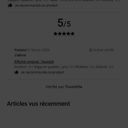
Rapport qualité / prix
: 3
Taille
: Taille parfaite
Matière
: 4
Coloris
: 5
/5
/5
/5
Je recommande ce produit
5
/5
Yvonne
19 février 2026
Achat vérifié
J'adore
Afficher original - Deutsch
Confort
: 5
Rapport qualité / prix
: 5
Matière
: 5
Coloris
: 5
/5
/5
/5
/5
Je recommande ce produit
Vérifié par
TrustVille
Articles vus récemment