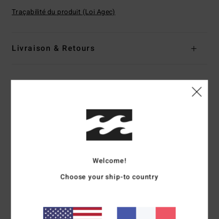
Traçabilité du produit (Loi Agec)
Livraison & Retours
Avis clients
Note moyenne
4.5
/5
Welcome!
Choose your ship-to country
basé sur
2 avis vérifiés
depuis février 2026
100% de nos clients recommandent ce produit
Confort
Rapport qualité / prix