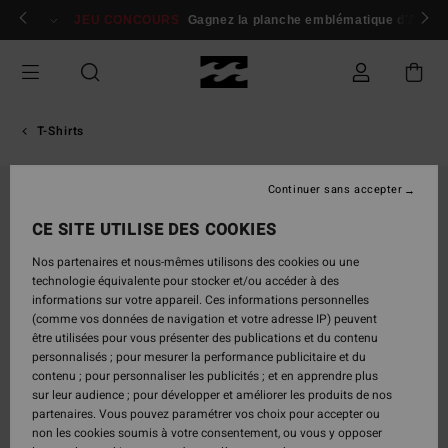
Passer
 membres
Se connecter / s'inscrire
JEU CONCOURS
Gagnez la planche emblématique d'Andy I
à
l'information
sur
le
produit
T-Shirts
Continuer sans accepter
RUPTURE DE STOCK
CE SITE UTILISE DES COOKIES
Nos partenaires et nous-mêmes utilisons des cookies ou une
technologie équivalente pour stocker et/ou accéder à des
informations sur votre appareil. Ces informations personnelles
(comme vos données de navigation et votre adresse IP) peuvent
être utilisées pour vous présenter des publications et du contenu
personnalisés ; pour mesurer la performance publicitaire et du
contenu ; pour personnaliser les publicités ; et en apprendre plus
sur leur audience ; pour développer et améliorer les produits de nos
partenaires. Vous pouvez paramétrer vos choix pour accepter ou
non les cookies soumis à votre consentement, ou vous y opposer