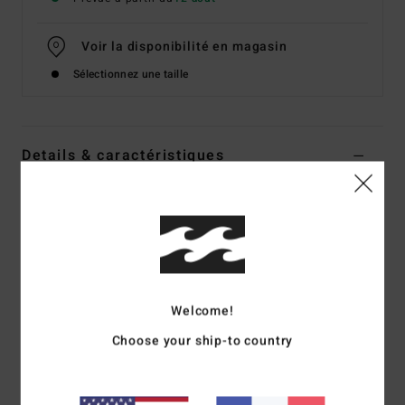
Voir la disponibilité en magasin
Sélectionnez une taille
Details & caractéristiques
Sweat Noir Femme
Style
BL000214
Code couleur
bsd1
Caractéristiques
Matière :
molleton brossé en coton et polyester
Welcome!
Coupe oversize
Choose your ship-to country
Encolure ronde
Sérigraphie graphique