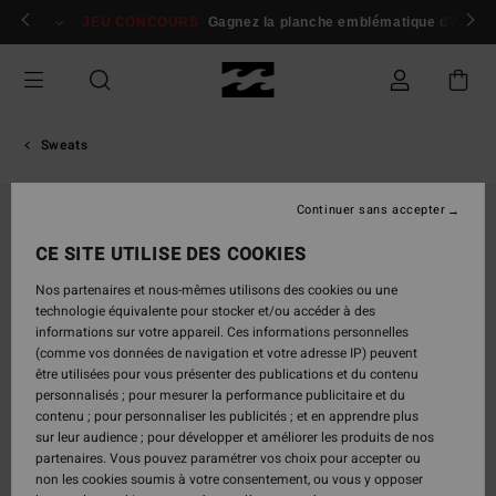
Passer
 membres
Se connecter / s'inscrire
JEU CONCOURS
Gagnez la planche emblématique d'Andy I
à
l'information
sur
le
produit
Sweats
Continuer sans accepter
CE SITE UTILISE DES COOKIES
Nos partenaires et nous-mêmes utilisons des cookies ou une
technologie équivalente pour stocker et/ou accéder à des
informations sur votre appareil. Ces informations personnelles
(comme vos données de navigation et votre adresse IP) peuvent
être utilisées pour vous présenter des publications et du contenu
personnalisés ; pour mesurer la performance publicitaire et du
contenu ; pour personnaliser les publicités ; et en apprendre plus
sur leur audience ; pour développer et améliorer les produits de nos
partenaires. Vous pouvez paramétrer vos choix pour accepter ou
non les cookies soumis à votre consentement, ou vous y opposer