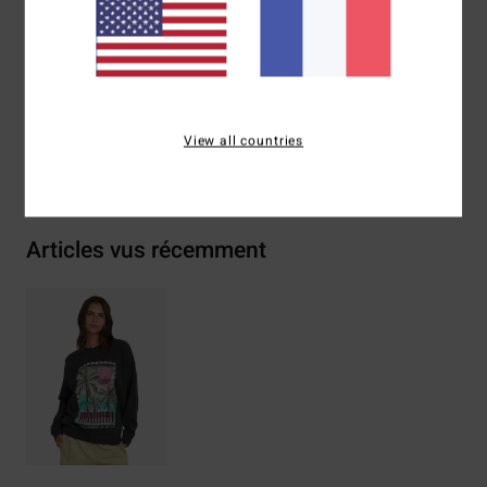
Composition
[Matière principale] 80% coton, 20%
polyester
Traçabilité du produit (Loi Agec)
View all countries
Livraison & Retours
Articles vus récemment