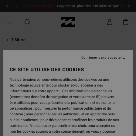
Passer
 membres
Se connecter / s'inscrire
JEU CONCOURS
Gagnez la planche emblématique d'Andy I
à
l'information
sur
le
produit
T-Shirts
Continuer sans accepter
CE SITE UTILISE DES COOKIES
Nos partenaires et nous-mêmes utilisons des cookies ou une
technologie équivalente pour stocker et/ou accéder à des
informations sur votre appareil. Ces informations personnelles
(comme vos données de navigation et votre adresse IP) peuvent
être utilisées pour vous présenter des publications et du contenu
personnalisés ; pour mesurer la performance publicitaire et du
contenu ; pour personnaliser les publicités ; et en apprendre plus
sur leur audience ; pour développer et améliorer les produits de nos
partenaires. Vous pouvez paramétrer vos choix pour accepter ou
non les cookies soumis à votre consentement, ou vous y opposer