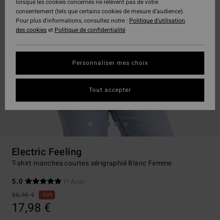
lorsque les cookies concernés ne relèvent pas de votre
consentement (tels que certains cookies de mesure d’audience).
Pour plus d'informations, consultez notre :
Politique d'utilisation
des cookies
et
Politique de confidentialité
Personnaliser mes choix
Tout accepter
Electric Feeling
T-shirt manches courtes sérigraphié Blanc Femme
5.0
(1 Avis)
35,95 €
50%
17,98 €