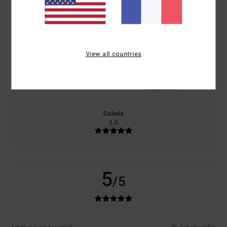
100% de nos clients recommandent ce produit
Confort
Rapport qualité / prix
5.0
5.0
View all countries
Taille
Matière
5.0
Trop petit
Trop grand
Coloris
5.0
5
/5