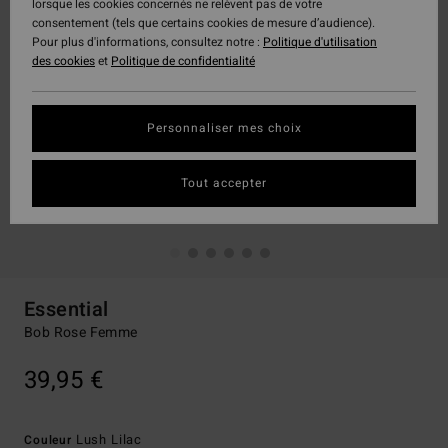
lorsque les cookies concernés ne relèvent pas de votre
consentement (tels que certains cookies de mesure d’audience).
Pour plus d'informations, consultez notre :
Politique d'utilisation
des cookies
et
Politique de confidentialité
Personnaliser mes choix
Tout accepter
Essential
Bob Rose Femme
39,95 €
Lush Lilac
Couleur