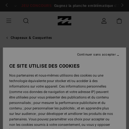
Passer
 membres
Se connecter / s'inscrire
JEU CONCOURS
Gagnez la planche emblématique d'Andy I
à
l'information
sur
le
produit
Chapeaux & Casquettes
Continuer sans accepter
RUPTURE DE STOCK
CE SITE UTILISE DES COOKIES
Nos partenaires et nous-mêmes utilisons des cookies ou une
technologie équivalente pour stocker et/ou accéder à des
informations sur votre appareil. Ces informations personnelles
(comme vos données de navigation et votre adresse IP) peuvent
être utilisées pour vous présenter des publications et du contenu
personnalisés ; pour mesurer la performance publicitaire et du
contenu ; pour personnaliser les publicités ; et en apprendre plus
sur leur audience ; pour développer et améliorer les produits de nos
partenaires. Vous pouvez paramétrer vos choix pour accepter ou
non les cookies soumis à votre consentement, ou vous y opposer