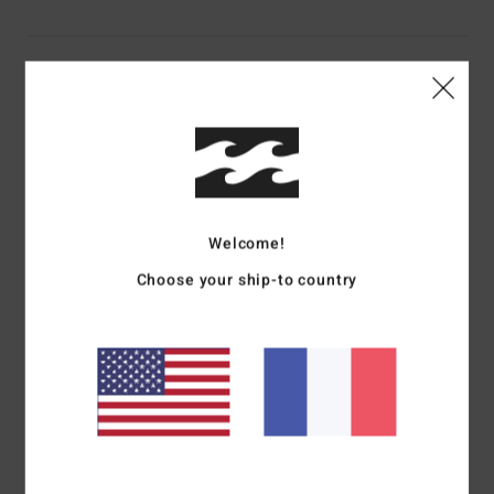
Details & caractéristiques
Bob Rose Femme
Style
EBJHA00110
Code couleur
mgj0
Caractéristiques
Welcome!
Matière :
Matière éponge en coton et polyester
Choose your ship-to country
Visière :
Visière souple
Doublure :
doublure intégrale
Logotage :
Étiquette Sol Searcher
Autres caractéristiques :
Bandeau interne
Taille : 57 cm Ø [taille unique]
Composition
75% coton, 25% polyester
Traçabilité du produit (Loi Agec)