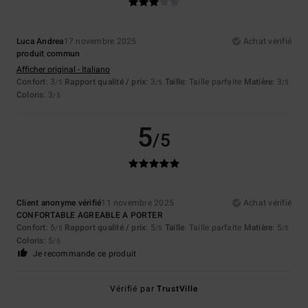
Luca Andrea
17 novembre 2025
Achat vérifié
produit commun
Afficher original - Italiano
Confort
: 3
Rapport qualité / prix
: 3
Taille
: Taille parfaite
Matière
: 3
/5
/5
/5
Coloris
: 3
/5
5
/5
Client anonyme vérifié
11 novembre 2025
Achat vérifié
CONFORTABLE AGREABLE A PORTER
Confort
: 5
Rapport qualité / prix
: 5
Taille
: Taille parfaite
Matière
: 5
/5
/5
/5
Coloris
: 5
/5
Je recommande ce produit
Vérifié par
TrustVille