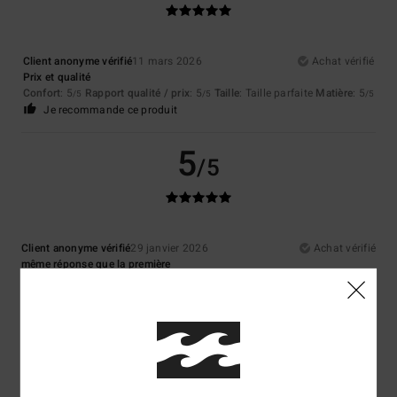
Client anonyme vérifié
11 mars 2026
Achat vérifié
Prix et qualité
Confort
: 5
Rapport qualité / prix
: 5
Taille
: Taille parfaite
Matière
: 5
/5
/5
/5
Je recommande ce produit
5
/5
Client anonyme vérifié
29 janvier 2026
Achat vérifié
même réponse que la première
Confort
: 5
Rapport qualité / prix
: 5
Taille
: Trop grand
Matière
: 5
/5
/5
/5
Coloris
: 5
/5
Je recommande ce produit
5
/5