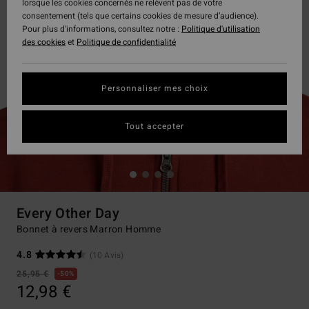
lorsque les cookies concernés ne relèvent pas de votre
consentement (tels que certains cookies de mesure d’audience).
Pour plus d'informations, consultez notre :
Politique d'utilisation
des cookies
et
Politique de confidentialité
Personnaliser mes choix
Tout accepter
Every Other Day
Bonnet à revers Marron Homme
4.8
(10 Avis)
25,95 €
50%
12,98 €