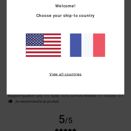
Welcome!
Choose your ship-to country
Client anonyme vérifié
25 janvier 2026
Achat vérifié
Il tient bien chaud et il est élégant.
Confort
: 5
Rapport qualité / prix
: 5
Taille
: Taille parfaite
Matière
: 5
/5
/5
/5
Coloris
: 5
/5
Je recommande ce produit
5
/5
View all countries
Client anonyme vérifié
22 janvier 2026
Achat vérifié
Parfait
Rapport qualité / prix
: 5
Taille
: Taille parfaite
Matière
: 5
Coloris
: 5
/5
/5
/5
Je recommande ce produit
5
/5