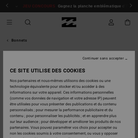
Passer
 membres
Se connecter / s'inscrire
JEU CONCOURS
Gagnez la planche emblématique d'Andy I
à
l'information
sur
le
produit
Bonnets
Continuer sans accepter
CE SITE UTILISE DES COOKIES
Nos partenaires et nous-mêmes utilisons des cookies ou une
technologie équivalente pour stocker et/ou accéder à des
informations sur votre appareil. Ces informations personnelles
(comme vos données de navigation et votre adresse IP) peuvent
être utilisées pour vous présenter des publications et du contenu
personnalisés ; pour mesurer la performance publicitaire et du
contenu ; pour personnaliser les publicités ; et en apprendre plus
sur leur audience ; pour développer et améliorer les produits de nos
partenaires. Vous pouvez paramétrer vos choix pour accepter ou
non les cookies soumis à votre consentement, ou vous y opposer