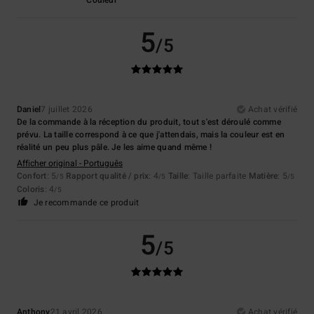
5
/5
Daniel
7 juillet 2026
Achat vérifié
De la commande à la réception du produit, tout s'est déroulé comme
prévu. La taille correspond à ce que j'attendais, mais la couleur est en
réalité un peu plus pâle. Je les aime quand même !
Afficher original - Português
Confort
: 5
Rapport qualité / prix
: 4
Taille
: Taille parfaite
Matière
: 5
/5
/5
/5
Coloris
: 4
/5
Je recommande ce produit
5
/5
Anthony
21 avril 2026
Achat vérifié