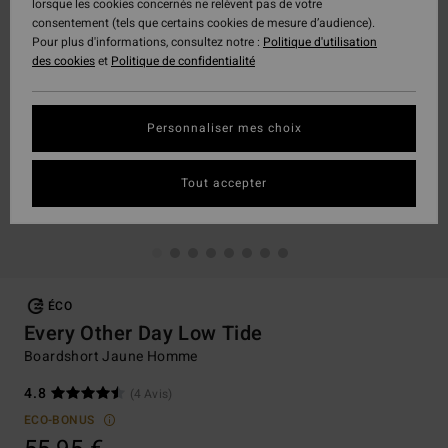
lorsque les cookies concernés ne relèvent pas de votre
consentement (tels que certains cookies de mesure d’audience).
Pour plus d'informations, consultez notre :
Politique d'utilisation
des cookies
et
Politique de confidentialité
Personnaliser mes choix
Tout accepter
ÉCO
Every Other Day Low Tide
Boardshort Jaune Homme
4.8
(4 Avis)
ECO-BONUS