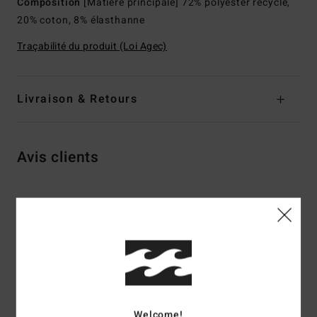
Composition
[Matière principale] 72% polyester recyclé,
20% coton, 8% élasthanne
Traçabilité du produit (Loi Agec)
Livraison & Retours
Avis clients
Note moyenne
4.8
/5
basé sur
4 avis vérifiés
depuis avril 2026
75% de nos clients recommandent ce produit
Welcome!