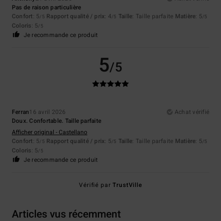
Pas de raison particulière
Confort
: 5
Rapport qualité / prix
: 4
Taille
: Taille parfaite
Matière
: 5
/5
/5
/5
Coloris
: 5
/5
Je recommande ce produit
5
/5
Ferran
16 avril 2026
Achat vérifié
Doux. Confortable. Taille parfaite
Afficher original - Castellano
Confort
: 5
Rapport qualité / prix
: 5
Taille
: Taille parfaite
Matière
: 5
/5
/5
/5
Coloris
: 5
/5
Je recommande ce produit
Vérifié par
TrustVille
Articles vus récemment