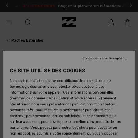
Passer
 membres
Se connecter / s'inscrire
JEU CONCOURS
Gagnez la planche emblématique d'Andy I
à
l'information
sur
le
produit
Poches Latérales
Continuer sans accepter
CE SITE UTILISE DES COOKIES
Nos partenaires et nous-mêmes utilisons des cookies ou une
technologie équivalente pour stocker et/ou accéder à des
informations sur votre appareil. Ces informations personnelles
(comme vos données de navigation et votre adresse IP) peuvent
être utilisées pour vous présenter des publications et du contenu
personnalisés ; pour mesurer la performance publicitaire et du
contenu ; pour personnaliser les publicités ; et en apprendre plus
sur leur audience ; pour développer et améliorer les produits de nos
partenaires. Vous pouvez paramétrer vos choix pour accepter ou
non les cookies soumis à votre consentement, ou vous y opposer